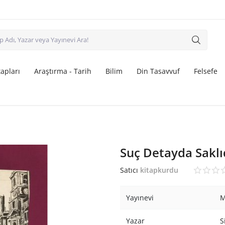
apları
Araştırma - Tarih
Bilim
Din Tasavvuf
Felsefe
Suç Detayda Saklı
Satıcı
kitapkurdu
Yayınevi
M
Yazar
S