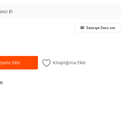
kinci El
Satıcıya Soru sor
Kitaplığıma Ekle
epete Ekle