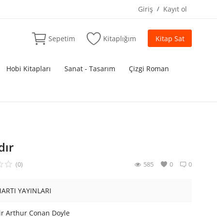
Giriş
/
Kayıt ol
Sepetim
Kitaplığım
Kitap Sat
Hobi Kitapları
Sanat - Tasarım
Çizgi Roman
dır
(0)
585
0
0
ARTI YAYINLARI
ir Arthur Conan Doyle