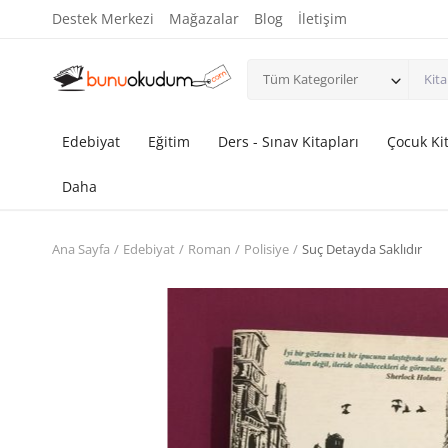
Destek Merkezi
Mağazalar
Blog
İletişim
Tüm Kategoriler
Edebiyat
Eğitim
Ders - Sınav Kitapları
Çocuk Kit
Daha
Ana Sayfa
Edebiyat
Roman
Polisiye
Suç Detayda Saklıdır