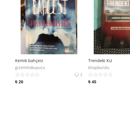
Kemik bahçesi
Trendeki Kız
gizemliokuyucu
kitapkurdu
2
₺
20
₺
45