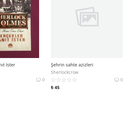
ıt İster
Şehrin sahte azizleri
Sherlockcrow
0
0
₺
45