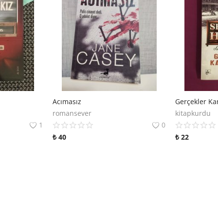
Acımasız
Gerçekler Kan
romansever
kitapkurdu
1
0
₺
40
₺
22