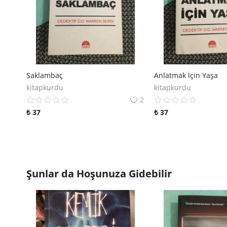
Saklambaç
Anlatmak İçin Yaşa
kitapkurdu
kitapkurdu
2
₺
37
₺
37
Şunlar da Hoşunuza Gidebilir