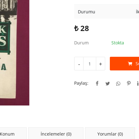
Durumu
İ
₺
28
Durum
Stokta
-
+
S
Paylaş:
 Konum
İncelemeler (0)
Yorumlar (0)