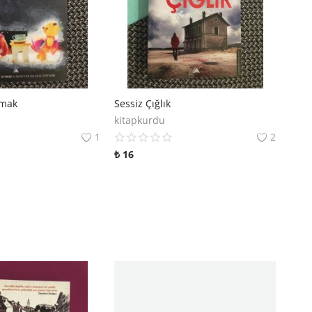
mak
Sessiz Çığlık
kitapkurdu
1
2
₺
16