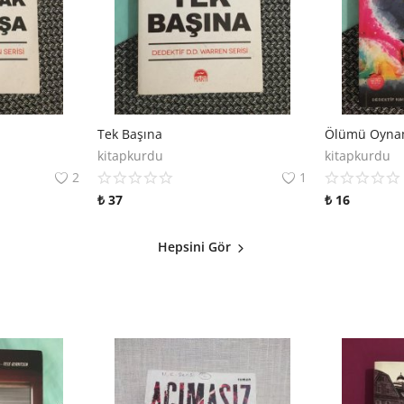
Tek Başına
Ölümü Oyna
kitapkurdu
kitapkurdu
2
1
₺
37
₺
16
Hepsini Gör