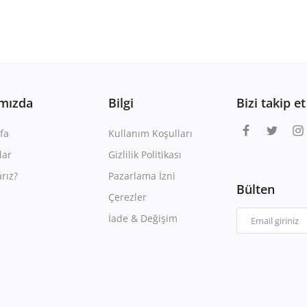
mızda
Bilgi
Bizi takip et
fa
Kullanım Koşulları
lar
Gizlilik Politikası
rız?
Pazarlama İzni
Bülten
Çerezler
İade & Değişim