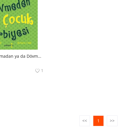
Bağırıp çağırmadan ya da Dövmeden Çocuk Terbiyesi
1
<<
1
>>