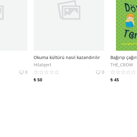
Okuma kültürü nasıl kazandırılır
Hilalqert
THE_CROW
0
0
₺
50
₺
45