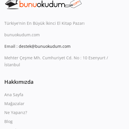
Kitaplığım
Destek Merkezi
Türkiye'nin En Büyük İkinci El Kitap Pazarı
Mağazalar
bunuokudum.com
Blog
Email :
destek@bunuokudum.com
İletişim
Mehter Çeşme Mh. Cumhuriyet Cd. No : 10 Esenyurt /
İstanbul
TRY (₺)
Hakkımızda
Ana Sayfa
Mağazalar
Ne Yaparız?
Blog