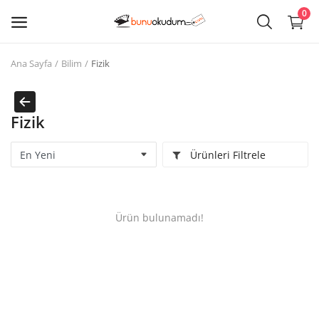
0
Ana Sayfa
Bilim
Fizik
Kitap
Sat
Fizik
Giriş
Ürünleri Filtrele
Kayıt ol
Edebiyat
Ürün bulunamadı!
Eğitim
Ders - Sınav Kitapları
Çocuk Kitapları