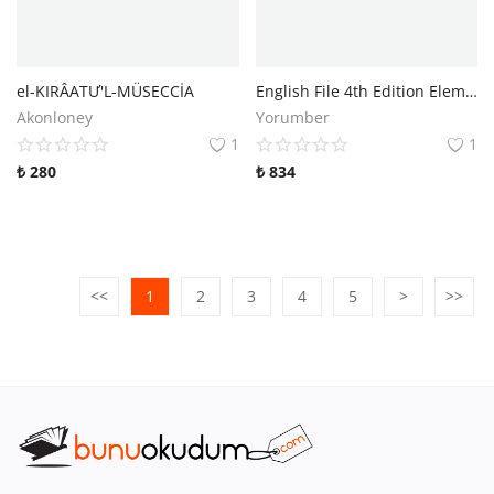
el-KIRÂATƯ'L-MÜSECCİA
English File 4th Edition Elementary Student's Book With Online Practice + Workbook
Akonloney
Yorumber
1
1
₺
280
₺
834
<<
1
2
3
4
5
>
>>