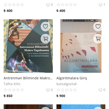
Kitaplığım
0
1
₺
400
₺
400
Destek Merkezi
Mağazalar
Blog
İletişim
TRY (₺)
Antrenman Biliminde Makro Yapılanma
Algoritmalara Giriş
Talha Kilis
kutsalgozluk
0
0
₺
850
₺
900