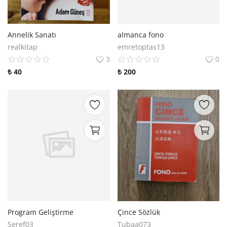
Araştırma - Tarih
Bilim
Annelik Sanatı
almanca fono
realkitap
emretoptas13
Din Tasavvuf
3
0
₺
40
₺
200
Felsefe
Hobi Kitapları
Sanat - Tasarım
Çizgi Roman
Mizah
Mitoloji Efsane
Diğer
Program Geliştirme
Çince Sözlük
Seref03
Tubaa073