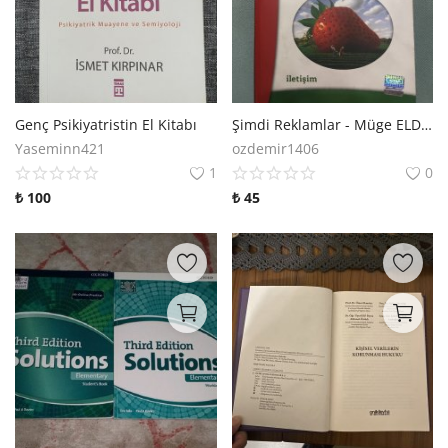
Genç Psikiyatristin El Kitabı
Şimdi Reklamlar - Müge ELDEN, Özkan ULUKÖK, Sinem YEYGEL
Yaseminn421
ozdemir1406
1
0
₺
100
₺
45