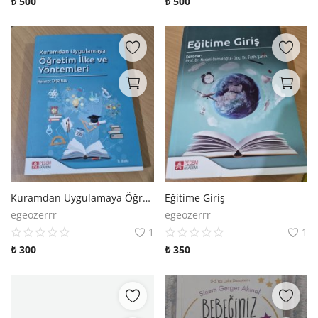
₺
500
₺
500
Kuramdan Uygulamaya Öğretim İlke ve Yöntemleri
Eğitime Giriş
egeozerrr
egeozerrr
1
1
₺
300
₺
350