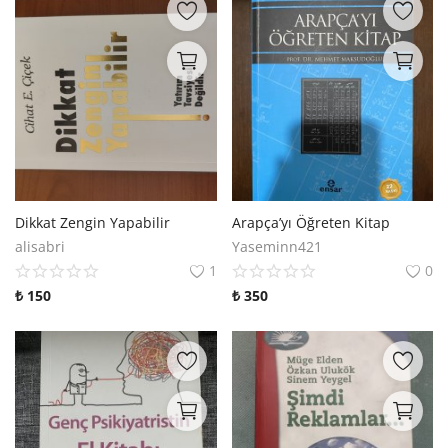
Dikkat Zengin Yapabilir
Arapça’yı Öğreten Kitap
alisabri
Yaseminn421
1
0
₺
150
₺
350