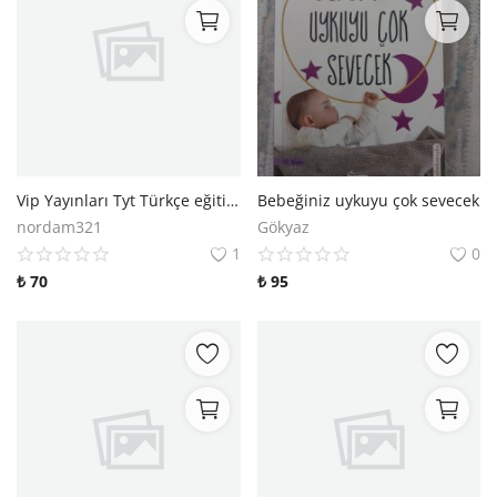
Vip Yayınları Tyt Türkçe eğitim seti tyt Türkçe konu anlatım seti 1.kitap
Bebeğiniz uykuyu çok sevecek
nordam321
Gökyaz
1
0
₺
70
₺
95