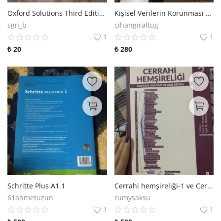
Oxford Solutions Third Edition - Elementary
Kişisel Verilerin Korunması Hukuku
sgn_b
cihangiraltug
1
1
₺
20
₺
280
Schritte Plus A1.1
Cerrahi hemşireliği-1 ve Cerrahi hemşireliği-2
61ahmetuzun
rumysaksu
1
1