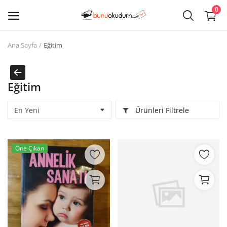
0
Ana Sayfa
Eğitim
Kitap
Sat
Eğitim
Giriş
Ürünleri Filtrele
Kayıt ol
Edebiyat
Öne Çıkan
Eğitim
Ders - Sınav Kitapları
Çocuk Kitapları