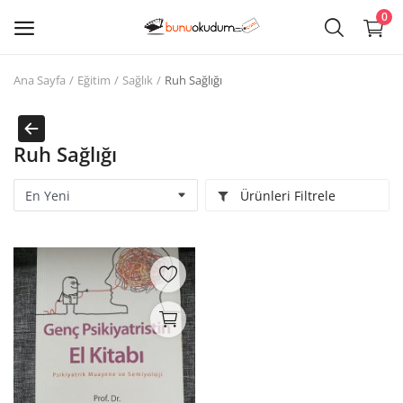
0
Ana Sayfa
Eğitim
Sağlık
Ruh Sağlığı
Kitap
Sat
Ruh Sağlığı
Giriş
Ürünleri Filtrele
Kayıt ol
Edebiyat
Eğitim
Ders - Sınav Kitapları
Çocuk Kitapları