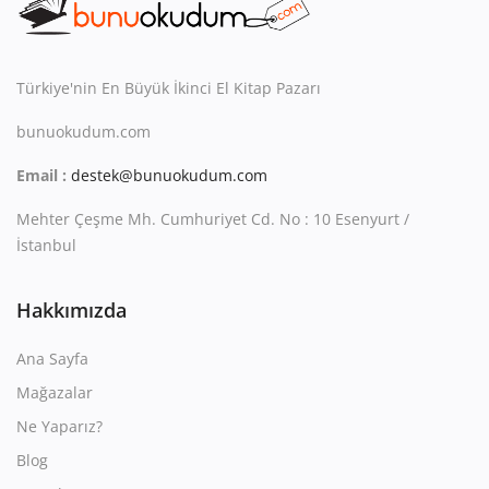
Kitaplığım
Destek Merkezi
Türkiye'nin En Büyük İkinci El Kitap Pazarı
Mağazalar
bunuokudum.com
Blog
Email :
destek@bunuokudum.com
İletişim
Mehter Çeşme Mh. Cumhuriyet Cd. No : 10 Esenyurt /
İstanbul
TRY (₺)
Hakkımızda
Ana Sayfa
Mağazalar
Ne Yaparız?
Blog