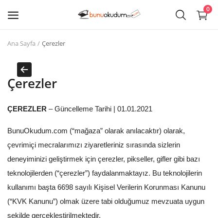
0
Ana Sayfa
Çerezler
Kitap
Sat
Çerezler
Giriş
ÇEREZLER
– Güncelleme Tarihi | 01.01.2021
Kayıt ol
BunuOkudum.com (“mağaza” olarak anılacaktır) olarak,
Edebiyat
çevrimiçi mecralarımızı ziyaretleriniz sırasında sizlerin
Eğitim
deneyiminizi geliştirmek için çerezler, pikseller, gifler gibi bazı
teknolojilerden (“çerezler”) faydalanmaktayız. Bu teknolojilerin
Ders - Sınav Kitapları
kullanımı başta 6698 sayılı Kişisel Verilerin Korunması Kanunu
Çocuk Kitapları
(“KVK Kanunu”) olmak üzere tabi olduğumuz mevzuata uygun
şekilde gerçekleştirilmektedir.