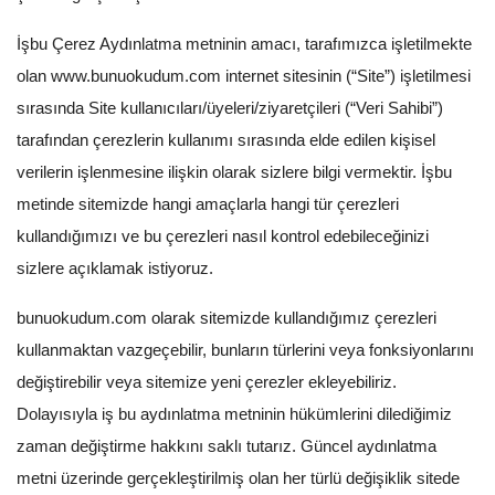
Araştırma - Tarih
İşbu Çerez Aydınlatma metninin amacı, tarafımızca işletilmekte
Bilim
olan
www.bunuokudum.com
internet sitesinin (“Site”) işletilmesi
Din Tasavvuf
sırasında Site kullanıcıları/üyeleri/ziyaretçileri (“Veri Sahibi”)
tarafından çerezlerin kullanımı sırasında elde edilen kişisel
Felsefe
verilerin işlenmesine ilişkin olarak sizlere bilgi vermektir. İşbu
metinde sitemizde hangi amaçlarla hangi tür çerezleri
Hobi Kitapları
kullandığımızı ve bu çerezleri nasıl kontrol edebileceğinizi
Sanat - Tasarım
sizlere açıklamak istiyoruz.
Çizgi Roman
bunuokudum.com olarak sitemizde kullandığımız çerezleri
kullanmaktan vazgeçebilir, bunların türlerini veya fonksiyonlarını
Mizah
değiştirebilir veya sitemize yeni çerezler ekleyebiliriz.
Mitoloji Efsane
Dolayısıyla iş bu aydınlatma metninin hükümlerini dilediğimiz
zaman değiştirme hakkını saklı tutarız. Güncel aydınlatma
Diğer
metni üzerinde gerçekleştirilmiş olan her türlü değişiklik sitede