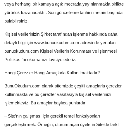
Kitaplığım
veya herhangi bir kamuya açık mecrada yayınlanmakla birlikte
yürürlük kazanacaktır. Son güncelleme tarihini metnin başında
Destek Merkezi
bulabilirsiniz.
Mağazalar
Kişisel verilerinizin Şirket tarafından işlenme hakkında daha
Blog
detaylı bilgi için
www.bunuokudum.com
adresinde yer alan
bunuokudum.com Kişisel Verilerin Korunması ve İşlenmesi
İletişim
Politikası’nı okumanızı tavsiye ederiz.
TRY (₺)
Hangi Çerezler Hangi Amaçlarla Kullanılmaktadır?
BunuOkudum.com olarak sitemizde çeşitli amaçlarla çerezler
kullanmakta ve bu çerezler vasıtasıyla kişisel verilerinizi
işlemekteyiz. Bu amaçlar başlıca şunlardır:
– Site’nin çalışması için gerekli temel fonksiyonları
gerçekleştirmek. Örneğin, oturum açan üyelerin Site’de farklı