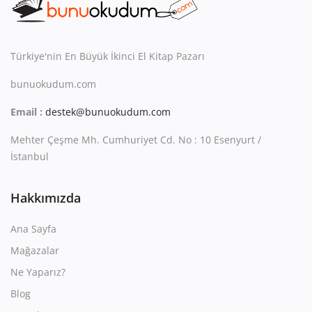
Kitaplığım
Destek Merkezi
Türkiye'nin En Büyük İkinci El Kitap Pazarı
Mağazalar
bunuokudum.com
Blog
Email :
destek@bunuokudum.com
İletişim
Mehter Çeşme Mh. Cumhuriyet Cd. No : 10 Esenyurt /
İstanbul
TRY (₺)
Hakkımızda
Ana Sayfa
Mağazalar
Ne Yaparız?
Blog