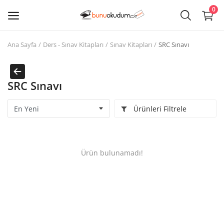
0
Ana Sayfa
Ders - Sınav Kitapları
Sınav Kitapları
SRC Sınavı
Kitap
Sat
SRC Sınavı
Giriş
Ürünleri Filtrele
Kayıt ol
Edebiyat
Ürün bulunamadı!
Eğitim
Ders - Sınav Kitapları
Çocuk Kitapları