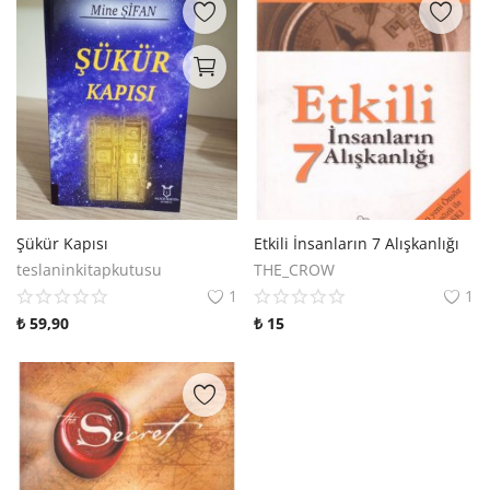
Şükür Kapısı
Etkili İnsanların 7 Alışkanlığı
teslaninkitapkutusu
THE_CROW
1
1
₺
59,90
₺
15