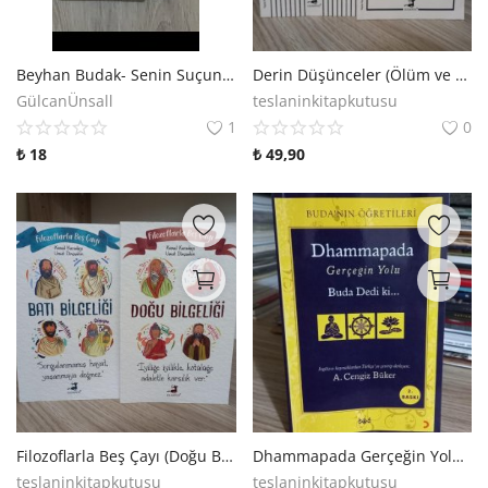
Araştırma - Tarih
Bilim
Beyhan Budak- Senin Suçun Değil.
Derin Düşünceler (Ölüm ve Mutluluk)
GülcanÜnsall
teslaninkitapkutusu
Din Tasavvuf
1
0
₺
18
₺
49,90
Felsefe
Hobi Kitapları
Sanat - Tasarım
Çizgi Roman
Mizah
Mitoloji Efsane
Diğer
Filozoflarla Beş Çayı (Doğu Bilgeliği ve Batı Bilgeliği)
Dhammapada Gerçeğin Yolu Buda Dedi ki...
teslaninkitapkutusu
teslaninkitapkutusu