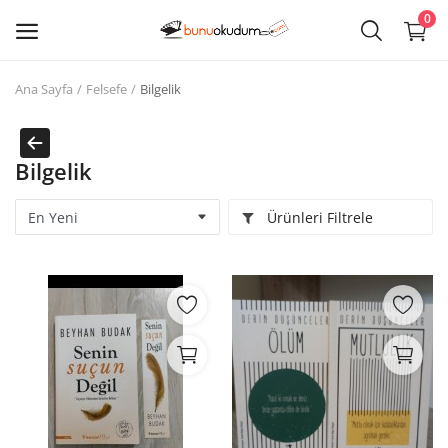
0
Ana Sayfa
Felsefe
Bilgelik
Kitap
Sat
Bilgelik
Giriş
Ürünleri Filtrele
Kayıt ol
Edebiyat
Eğitim
Ders - Sınav Kitapları
Çocuk Kitapları