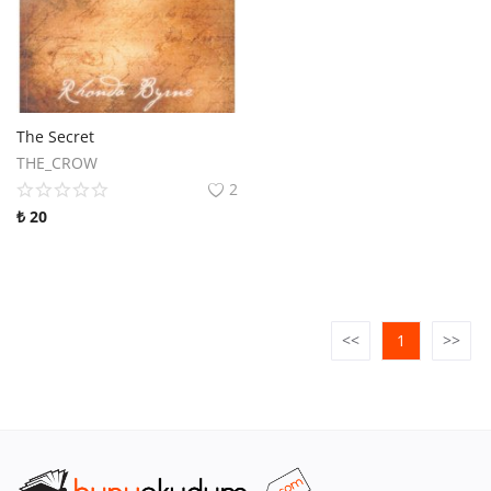
The Secret
THE_CROW
2
₺
20
<<
1
>>