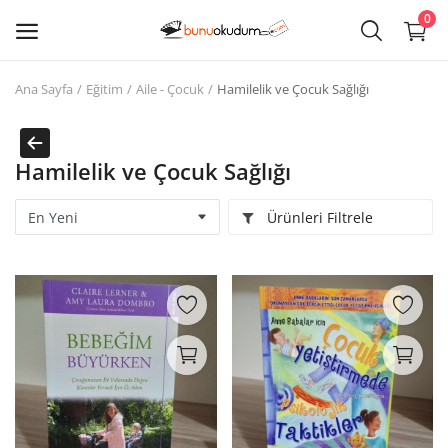
0
Ana Sayfa
Eğitim
Aile - Çocuk
Hamilelik ve Çocuk Sağlığı
Kitap
Sat
Hamilelik ve Çocuk Sağlığı
Giriş
Ürünleri Filtrele
Kayıt ol
Edebiyat
Eğitim
Ders - Sınav Kitapları
Çocuk Kitapları