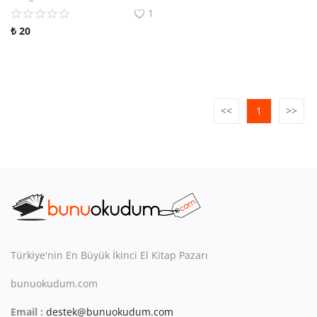
Kitaplığım
1
₺
20
Destek Merkezi
Mağazalar
Blog
<<
1
>>
İletişim
TRY (₺)
Türkiye'nin En Büyük İkinci El Kitap Pazarı
bunuokudum.com
Email :
destek@bunuokudum.com