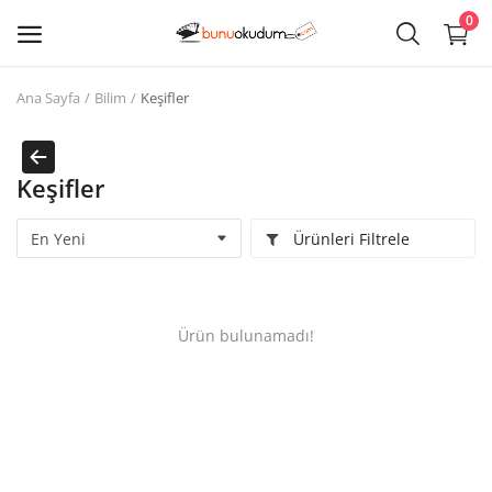
0
Ana Sayfa
Bilim
Keşifler
Kitap
Sat
Keşifler
Giriş
Ürünleri Filtrele
Kayıt ol
Edebiyat
Ürün bulunamadı!
Eğitim
Ders - Sınav Kitapları
Çocuk Kitapları