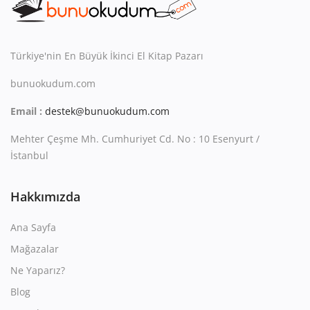
Kitaplığım
Destek Merkezi
Türkiye'nin En Büyük İkinci El Kitap Pazarı
Mağazalar
bunuokudum.com
Blog
Email :
destek@bunuokudum.com
İletişim
Mehter Çeşme Mh. Cumhuriyet Cd. No : 10 Esenyurt /
İstanbul
TRY (₺)
Hakkımızda
Ana Sayfa
Mağazalar
Ne Yaparız?
Blog