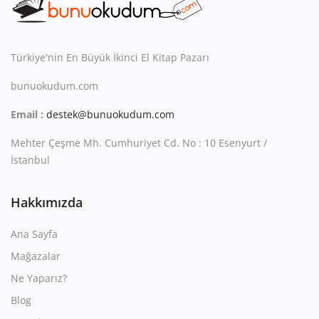
Kitaplığım
Destek Merkezi
Türkiye'nin En Büyük İkinci El Kitap Pazarı
Mağazalar
bunuokudum.com
Blog
Email :
destek@bunuokudum.com
İletişim
Mehter Çeşme Mh. Cumhuriyet Cd. No : 10 Esenyurt /
İstanbul
TRY (₺)
Hakkımızda
Ana Sayfa
Mağazalar
Ne Yaparız?
Blog