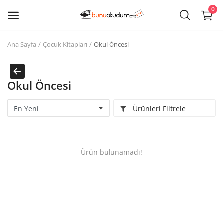
0
Ana Sayfa
Çocuk Kitapları
Okul Öncesi
Kitap
Sat
Okul Öncesi
Giriş
Ürünleri Filtrele
Kayıt ol
Edebiyat
Ürün bulunamadı!
Eğitim
Ders - Sınav Kitapları
Çocuk Kitapları