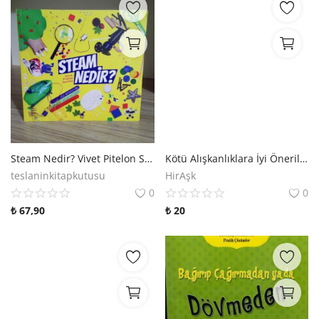
Steam Nedir? Vivet Pitelon Sparkes
Kötü Alışkanlıklara İyi Öneriler
teslaninkitapkutusu
HirAşk
0
0
₺
67,90
₺
20