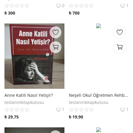
Kitaplığım
0
1
₺
300
₺
700
Destek Merkezi
Mağazalar
Blog
İletişim
TRY (₺)
Anne Katili Nasıl Yetişir?
Neşeli Okul Öğretmen Rehber Kitabı
teslaninkitapkutusu
teslaninkitapkutusu
1
1
₺
29,75
₺
19,90