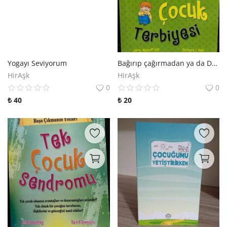
Yogayı Seviyorum
Bağırıp çağırmadan ya da Dövmeden Çocuk Terbiyesi
HirAşk
HirAşk
0
0
₺
40
₺
20