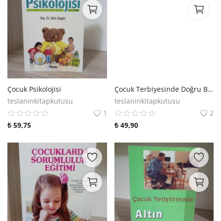
Çocuk Psikolojisi
Çocuk Terbiyesinde Doğru Bilinen Yanlışlar
teslaninkitapkutusu
teslaninkitapkutusu
1
2
₺
59,75
₺
49,90