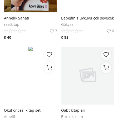
Araştırma - Tarih
Bilim
Annelik Sanatı
Bebeğiniz uykuyu çok sevecek
realkitap
Gökyaz
Din Tasavvuf
3
0
₺
40
₺
95
Felsefe
Hobi Kitapları
Sanat - Tasarım
Çizgi Roman
Mizah
Mitoloji Efsane
Diğer
Okul öncesi kitap seti
Öabt kitapları
Alpelif
Burcukosem