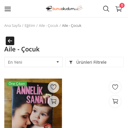
0
Ana Sayfa
Eğitim
Aile - Çocuk
Aile - Çocuk
Kitap
Sat
Aile - Çocuk
Giriş
Ürünleri Filtrele
Kayıt ol
Edebiyat
Öne Çıkan
Eğitim
Ders - Sınav Kitapları
Çocuk Kitapları