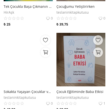
Tek Çocukla Başa Çıkmanın Yolları - Tek Çocuk Sendromu
Çocuğumu Yetiştirirken
HirAşk
teslaninkitapkutusu
0
0
₺
25
₺
39,75
Sokakta Yaşayan Çocuklar ve Aileleri
Çocuk Eğitiminde Baba Etkisi
teslaninkitapkutusu
teslaninkitapkutusu
0
1