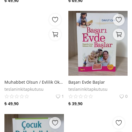
₺
49,90
₺
69,90
Muhabbet Olsun / Evlilik Okulunda İletişim
Başarı Evde Başlar
teslaninkitapkutusu
teslaninkitapkutusu
1
0
₺
49,90
₺
39,90