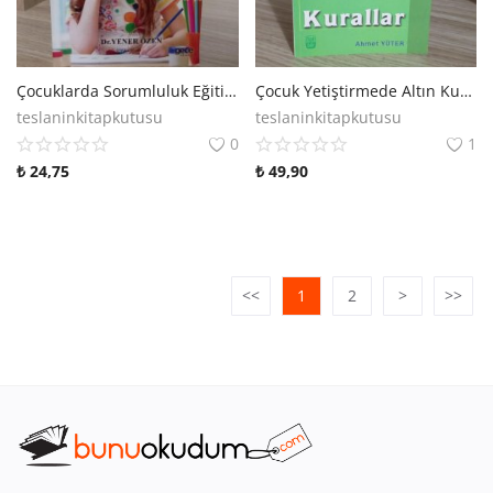
Çocuklarda Sorumluluk Eğitimi
Çocuk Yetiştirmede Altın Kurallar
teslaninkitapkutusu
teslaninkitapkutusu
0
1
₺
24,75
₺
49,90
<<
1
2
>
>>