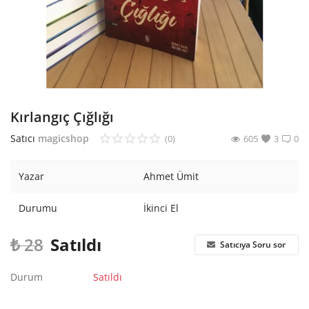
Araştırma - Tarih
Bilim
Din Tasavvuf
Felsefe
Kırlangıç Çığlığı
Hobi Kitapları
Satıcı
magicshop
(0)
605
3
0
Sanat - Tasarım
Yazar
Ahmet Ümit
Çizgi Roman
Durumu
İkinci El
Mizah
₺
28
Satıldı
Satıcıya Soru sor
Mitoloji Efsane
Durum
Satıldı
Diğer