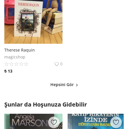
Therese Raquin
magicshop
0
₺
13
Hepsini Gör
Şunlar da Hoşunuza Gidebilir