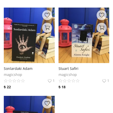
Sonlardaki Adam
Stuart Safiri
magicshop
magicshop
1
1
₺
22
₺
18