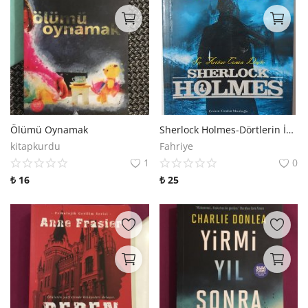
Ölümü Oynamak
Sherlock Holmes-Dörtlerin İmzası
kitapkurdu
Fahriye
1
0
₺
16
₺
25