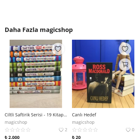
Daha Fazla
magicshop
Ciltli Saftirik Serisi - 19 Kitap Set
Canlı Hedef
magicshop
magicshop
2
0
₺
2.000
₺
20