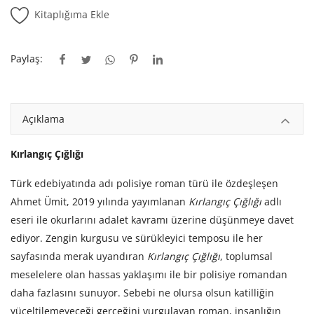
Kitaplığım
Kitaplığıma Ekle
Destek Merkezi
Paylaş:
Mağazalar
Blog
Açıklama
İletişim
Kırlangıç Çığlığı
TRY (₺)
Türk edebiyatında adı polisiye roman türü ile özdeşleşen
Ahmet Ümit, 2019 yılında yayımlanan
Kırlangıç Çığlığı
adlı
eseri ile okurlarını adalet kavramı üzerine düşünmeye davet
ediyor. Zengin kurgusu ve sürükleyici temposu ile her
sayfasında merak uyandıran
Kırlangıç Çığlığı
, toplumsal
meselelere olan hassas yaklaşımı ile bir polisiye romandan
daha fazlasını sunuyor. Sebebi ne olursa olsun katilliğin
yüceltilemeyeceği gerçeğini vurgulayan roman, insanlığın