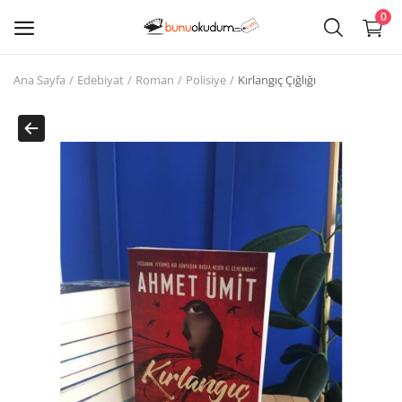
0
Ana Sayfa
Edebiyat
Roman
Polisiye
Kırlangıç Çığlığı
Kitap
Sat
Giriş
Kayıt ol
Edebiyat
Eğitim
Ders - Sınav Kitapları
Çocuk Kitapları