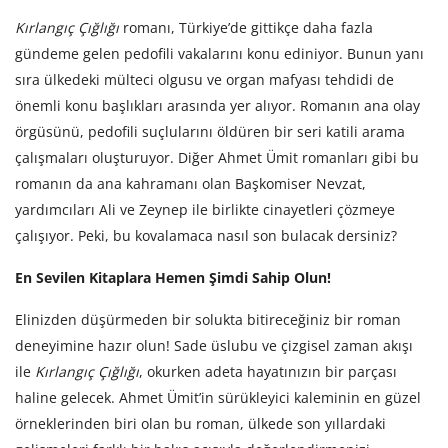
Kırlangıç Çığlığı
romanı, Türkiye’de gittikçe daha fazla
gündeme gelen pedofili vakalarını konu ediniyor. Bunun yanı
sıra ülkedeki mülteci olgusu ve organ mafyası tehdidi de
önemli konu başlıkları arasında yer alıyor. Romanın ana olay
örgüsünü, pedofili suçlularını öldüren bir seri katili arama
çalışmaları oluşturuyor. Diğer Ahmet Ümit romanları gibi bu
romanın da ana kahramanı olan Başkomiser Nevzat,
yardımcıları Ali ve Zeynep ile birlikte cinayetleri çözmeye
çalışıyor. Peki, bu kovalamaca nasıl son bulacak dersiniz?
En Sevilen Kitaplara Hemen Şimdi Sahip Olun!
Elinizden düşürmeden bir solukta bitireceğiniz bir roman
deneyimine hazır olun! Sade üslubu ve çizgisel zaman akışı
ile
Kırlangıç Çığlığı
, okurken adeta hayatınızın bir parçası
haline gelecek. Ahmet Ümit’in sürükleyici kaleminin en güzel
örneklerinden biri olan bu roman, ülkede son yıllardaki