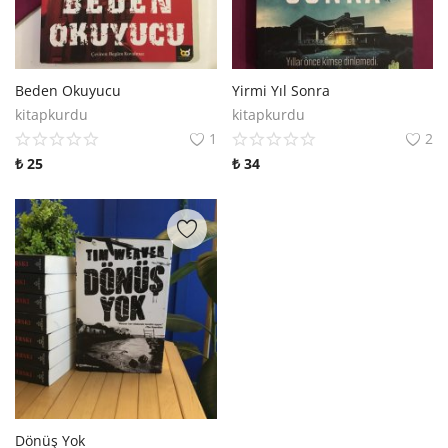
Beden Okuyucu
Yirmi Yıl Sonra
kitapkurdu
kitapkurdu
1
2
₺
25
₺
34
Dönüş Yok