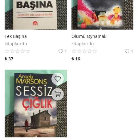
Tek Başına
Ölümü Oynamak
kitapkurdu
kitapkurdu
1
1
₺
37
₺
16