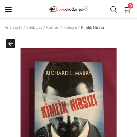
0
Ana Sayfa
Edebiyat
Roman
Polisiye
Kimlik Hırsızı
Kitap
Sat
Giriş
Kayıt ol
Edebiyat
Eğitim
Ders - Sınav Kitapları
Çocuk Kitapları