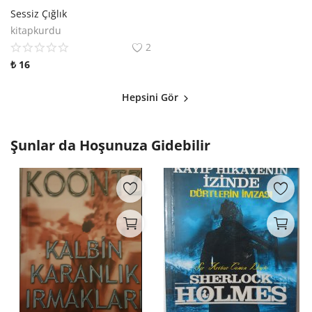
Sessiz Çığlık
kitapkurdu
2
₺
16
Hepsini Gör
Şunlar da Hoşunuza Gidebilir