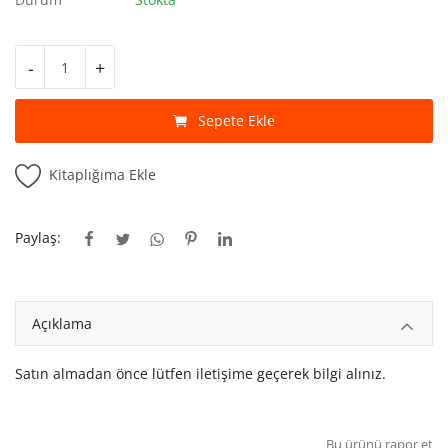
Kitaplığım
Destek Merkezi
-
+
Mağazalar
Sepete Ekle
Blog
Kitaplığıma Ekle
İletişim
TRY (₺)
Paylaş:
Açıklama
Satın almadan önce lütfen iletişime geçerek bilgi alınız.
Bu ürünü rapor et