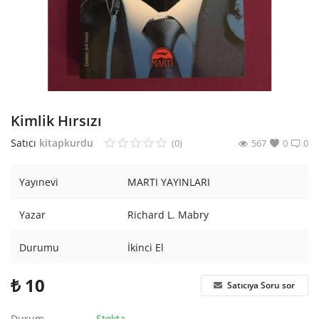
Araştırma - Tarih
Bilim
Din Tasavvuf
Felsefe
Kimlik Hırsızı
Hobi Kitapları
Satıcı
kitapkurdu
(0)
567
0
0
Sanat - Tasarım
Yayınevi
MARTI YAYINLARI
Çizgi Roman
Yazar
Richard L. Mabry
Mizah
Durumu
İkinci El
Mitoloji Efsane
₺
10
Satıcıya Soru sor
Diğer
Durum
Stokta