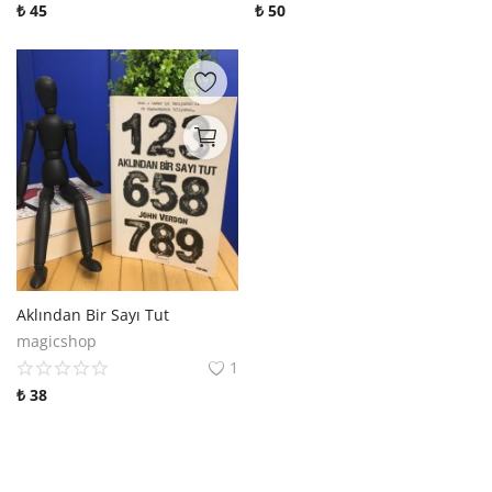
₺
45
₺
50
Aklından Bir Sayı Tut
magicshop
1
₺
38