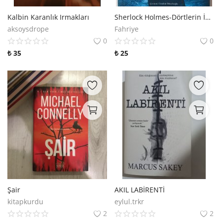
Kalbin Karanlık Irmakları
Sherlock Holmes-Dörtlerin İmzası
aksoysdrope
Fahriye
0
0
₺
35
₺
25
Şair
AKIL LABİRENTİ
kitapkurdu
eylul.trkr
2
2