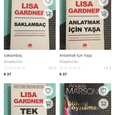
Saklambaç
Anlatmak İçin Yaşa
kitapkurdu
kitapkurdu
2
2
₺
37
₺
37