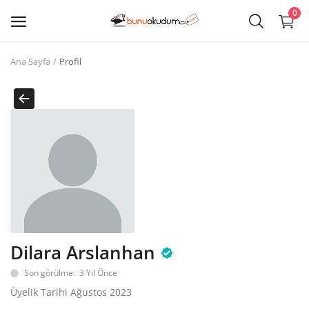
0
Ana Sayfa
Profil
Kitap
Sat
Giriş
Kayıt ol
Edebiyat
Eğitim
Dilara Arslanhan
Ders - Sınav Kitapları
Son görülme: 3 Yıl Önce
Çocuk Kitapları
Üyelik Tarihi Ağustos 2023