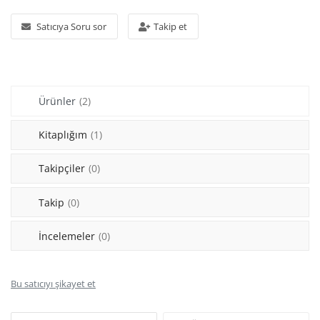
Araştırma - Tarih
Satıcıya Soru sor
Takip et
Bilim
Din Tasavvuf
Ürünler
(2)
Felsefe
Hobi Kitapları
Kitaplığım
(1)
Sanat - Tasarım
Takipçiler
(0)
Çizgi Roman
Takip
(0)
Mizah
İncelemeler
(0)
Mitoloji Efsane
Bu satıcıyı şikayet et
Diğer