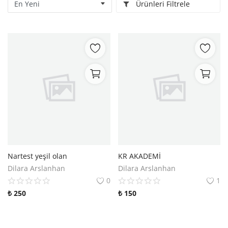
Ürünleri Filtrele
Kitaplığım
Destek Merkezi
Mağazalar
Blog
İletişim
TRY (₺)
Nartest yeşil olan
KR AKADEMİ
Dilara Arslanhan
Dilara Arslanhan
0
1
₺
250
₺
150