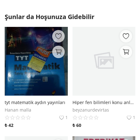
Şunlar da Hoşunuza Gidebilir
tyt matematik aydın yayınları
Hiper fen bilimleri konu anlatımlı soru bankası
Hanan malla
beyzanurdevirtas
1
1
₺
42
₺
60