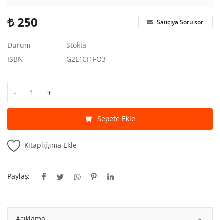
Kitaplığım
₺
250
Satıcıya Soru sor
Destek Merkezi
Durum
Stokta
Mağazalar
ISBN
G2L1CI1FO3
Blog
-
+
İletişim
TRY (₺)
Sepete Ekle
Kitaplığıma Ekle
Paylaş:
Açıklama