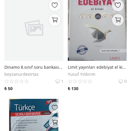
Dinamo 8.sınıf soru bankası ingilizce
Limit yayınları edebiyat el kitabı
beyzanurdevirtas
Yusuf Yıldırım
1
0
₺
50
₺
130