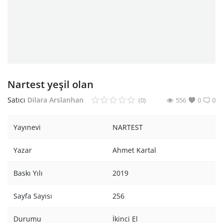
Araştırma - Tarih
Bilim
Din Tasavvuf
Felsefe
Nartest yeşil olan
Hobi Kitapları
Satıcı
Dilara Arslanhan
(0)
556
0
0
Sanat - Tasarım
Yayınevi
NARTEST
Çizgi Roman
Yazar
Ahmet Kartal
Mizah
Baskı Yılı
2019
Mitoloji Efsane
Sayfa Sayısı
256
Diğer
Durumu
İkinci El