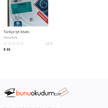
Türkçe tyt kitabı
Ftmnltrk
0
₺
55