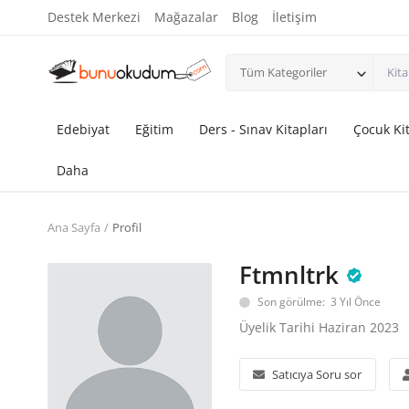
Destek Merkezi
Mağazalar
Blog
İletişim
Tüm Kategoriler
Edebiyat
Eğitim
Ders - Sınav Kitapları
Çocuk Kit
Daha
Ana Sayfa
Profil
Ftmnltrk
Son görülme: 3 Yıl Önce
Üyelik Tarihi Haziran 2023
Satıcıya Soru sor