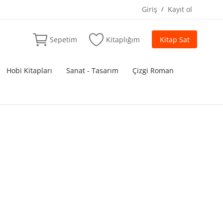
Giriş
/
Kayıt ol
Sepetim
Kitaplığım
Kitap Sat
Hobi Kitapları
Sanat - Tasarım
Çizgi Roman