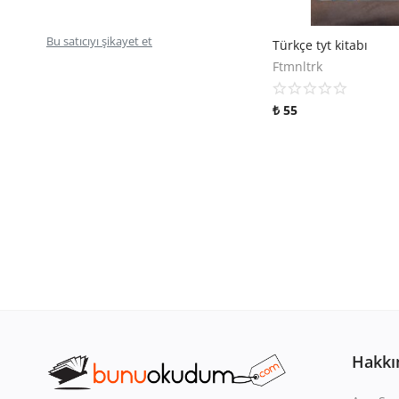
Bu satıcıyı şikayet et
Türkçe tyt kitabı
Ftmnltrk
₺
55
Hakkı