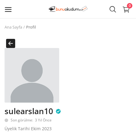
0
Ana Sayfa
Profil
Kitap
Sat
Giriş
Kayıt ol
Edebiyat
Eğitim
sulearslan10
Ders - Sınav Kitapları
Son görülme: 3 Yıl Önce
Çocuk Kitapları
Üyelik Tarihi Ekim 2023