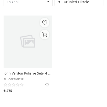
Ürünleri Filtrele
Kitaplığım
Destek Merkezi
Mağazalar
Blog
İletişim
TRY (₺)
John Verdon Polisiye Seti- 4 Kitap
sulearslan10
1
₺
275