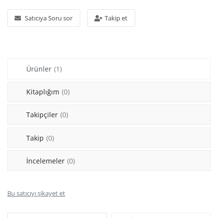
Araştırma - Tarih
Satıcıya Soru sor
Takip et
Bilim
Din Tasavvuf
Ürünler
(1)
Felsefe
Hobi Kitapları
Kitaplığım
(0)
Sanat - Tasarım
Takipçiler
(0)
Çizgi Roman
Takip
(0)
Mizah
İncelemeler
(0)
Mitoloji Efsane
Bu satıcıyı şikayet et
Diğer