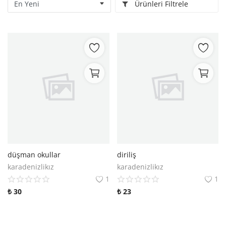
Ürünleri Filtrele
Kitaplığım
Destek Merkezi
Mağazalar
Blog
İletişim
TRY (₺)
düşman okullar
diriliş
karadenizlikız
karadenizlikız
1
1
₺
30
₺
23