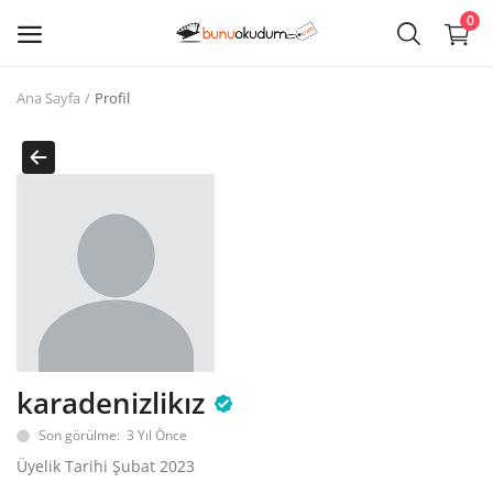
0
Ana Sayfa
Profil
Kitap
Sat
Giriş
Kayıt ol
Edebiyat
Eğitim
karadenizlikız
Ders - Sınav Kitapları
Son görülme: 3 Yıl Önce
Çocuk Kitapları
Üyelik Tarihi Şubat 2023