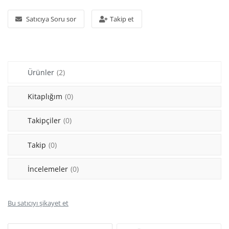
Araştırma - Tarih
Satıcıya Soru sor
Takip et
Bilim
Din Tasavvuf
Ürünler
(2)
Felsefe
Hobi Kitapları
Kitaplığım
(0)
Sanat - Tasarım
Takipçiler
(0)
Çizgi Roman
Takip
(0)
Mizah
İncelemeler
(0)
Mitoloji Efsane
Bu satıcıyı şikayet et
Diğer