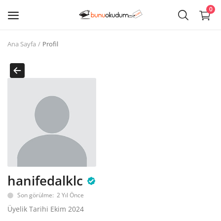
0
Ana Sayfa
Profil
Kitap
Sat
Giriş
Kayıt ol
Edebiyat
Eğitim
hanifedalklc
Ders - Sınav Kitapları
Son görülme: 2 Yıl Önce
Çocuk Kitapları
Üyelik Tarihi Ekim 2024