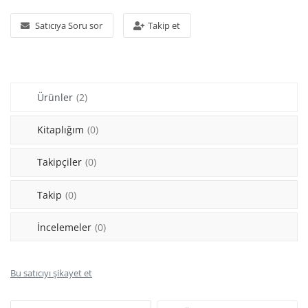
Araştırma - Tarih
Satıcıya Soru sor
Takip et
Bilim
Din Tasavvuf
Ürünler
(2)
Felsefe
Hobi Kitapları
Kitaplığım
(0)
Sanat - Tasarım
Takipçiler
(0)
Çizgi Roman
Takip
(0)
Mizah
İncelemeler
(0)
Mitoloji Efsane
Bu satıcıyı şikayet et
Diğer