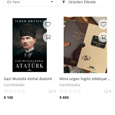
Ürünleri Filtrele
Kitaplığım
Destek Merkezi
Mağazalar
Blog
İletişim
TRY (₺)
Gazi Mustafa Kemal Atatürk
Mina urgan İngiliz edebiyat tarihi
hanifedalklc
hanifedalklc
0
0
₺
100
₺
800