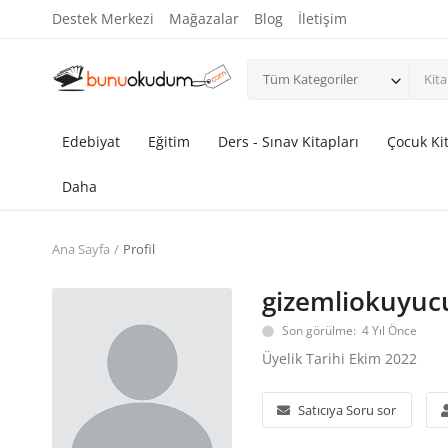
Destek Merkezi
Mağazalar
Blog
İletişim
Tüm Kategoriler
Edebiyat
Eğitim
Ders - Sınav Kitapları
Çocuk Kit
Daha
Ana Sayfa
Profil
gizemliokuyuc
Son görülme: 4 Yıl Önce
Üyelik Tarihi Ekim 2022
Satıcıya Soru sor