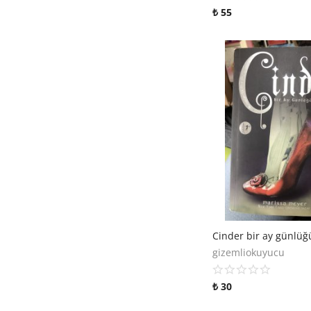
₺
55
Cinder bir ay günlüğü
gizemliokuyucu
₺
30