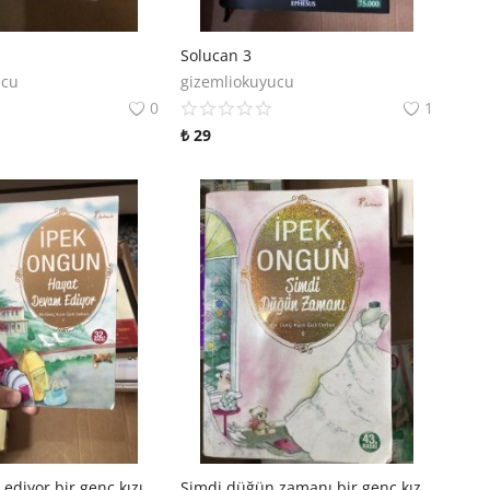
Solucan 3
ucu
gizemliokuyucu
0
1
₺
29
Hayat devam ediyor bir genç kızın gizli defteri 7
Şimdi düğün zamanı bir genç kızın gizli defteri 6. Kitap