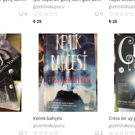
gizemliokuyucu
gizemliokuy
0
0
₺
25
₺
25
Kemik bahçesi
Cress bir ay 
gizemliokuyucu
gizemliokuy
1
2