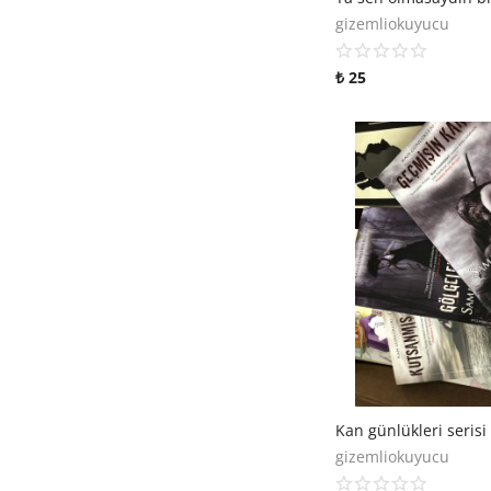
gizemliokuyucu
₺
25
Kan günlükleri serisi
gizemliokuyucu