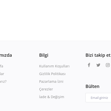
mızda
Bilgi
Bizi takip et
fa
Kullanım Koşulları
lar
Gizlilik Politikası
rız?
Pazarlama İzni
Bülten
Çerezler
İade & Değişim