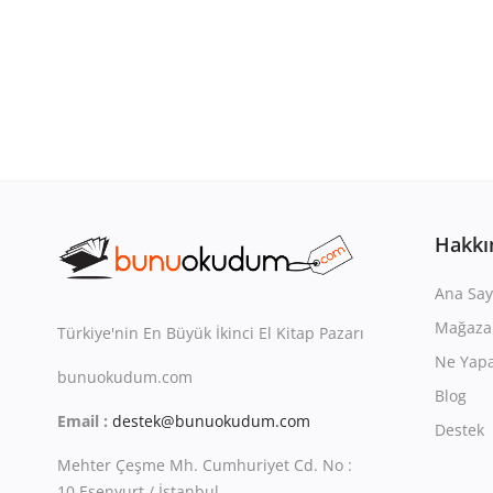
Hakkı
Ana Say
Mağaza
Türkiye'nin En Büyük İkinci El Kitap Pazarı
Ne Yapa
bunuokudum.com
Blog
Email :
destek@bunuokudum.com
Destek
Mehter Çeşme Mh. Cumhuriyet Cd. No :
10 Esenyurt / İstanbul