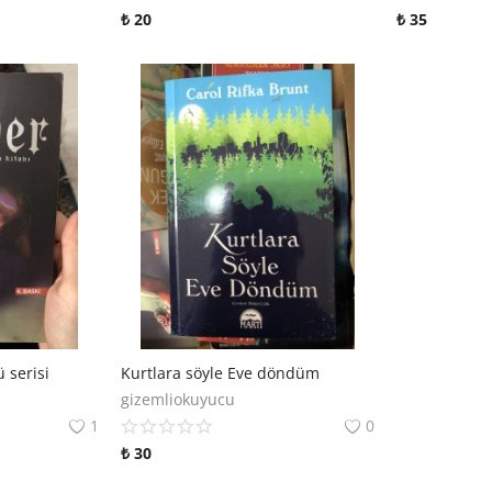
₺
20
₺
35
 serisi
Kurtlara söyle Eve döndüm
gizemliokuyucu
1
0
₺
30