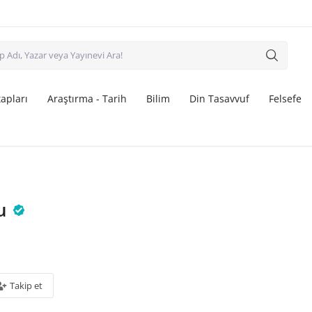
apları
Araştırma - Tarih
Bilim
Din Tasavvuf
Felsefe
u
Takip et