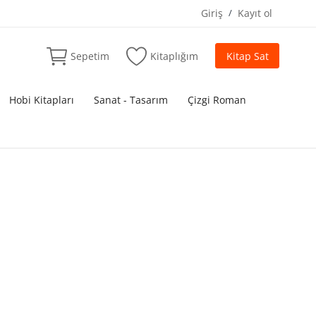
Giriş
/
Kayıt ol
Sepetim
Kitaplığım
Kitap Sat
Hobi Kitapları
Sanat - Tasarım
Çizgi Roman