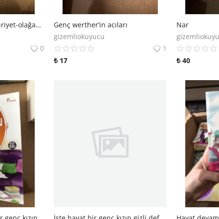
Ay ışığı sokağı-mecburiyet-olağanüstü bir gece
Genç werther’in acıları
Nar
gizemliokuyucu
gizemliokuy
0
1
₺
17
₺
40
Ya sen olmasaydın bir genç kızın gizli defteri 9
İşte hayat bir genç kızın gizli defteri 5