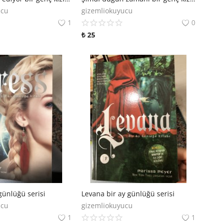
ucu
gizemliokuyucu
1
0
₺
25
günlüğü serisi
Levana bir ay günlüğü serisi
ucu
gizemliokuyucu
1
1