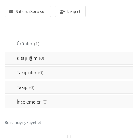
Araştırma - Tarih
Satıcıya Soru sor
Takip et
Bilim
Din Tasavvuf
Ürünler
(1)
Felsefe
Hobi Kitapları
Kitaplığım
(0)
Sanat - Tasarım
Takipçiler
(0)
Çizgi Roman
Takip
(0)
Mizah
İncelemeler
(0)
Mitoloji Efsane
Bu satıcıyı şikayet et
Diğer