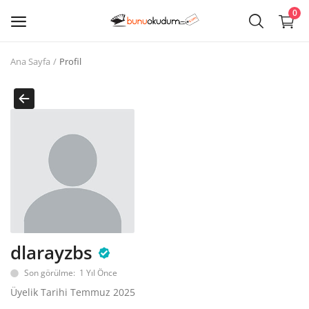
0
Ana Sayfa
Profil
Kitap
Sat
Giriş
Kayıt ol
Edebiyat
Eğitim
dlarayzbs
Ders - Sınav Kitapları
Son görülme: 1 Yıl Önce
Çocuk Kitapları
Üyelik Tarihi Temmuz 2025