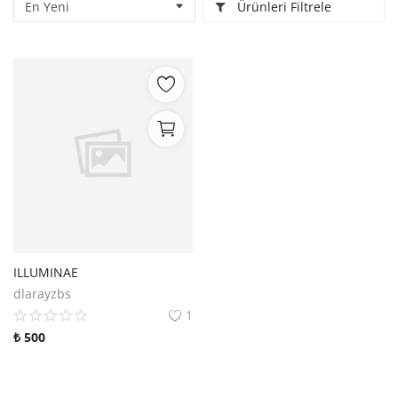
Ürünleri Filtrele
Kitaplığım
Destek Merkezi
Mağazalar
Blog
İletişim
TRY (₺)
ILLUMINAE
dlarayzbs
1
₺
500