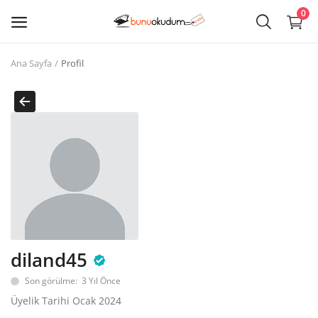
0
Ana Sayfa
Profil
Kitap
Sat
Giriş
Kayıt ol
Edebiyat
Eğitim
diland45
Ders - Sınav Kitapları
Son görülme: 3 Yıl Önce
Çocuk Kitapları
Üyelik Tarihi Ocak 2024