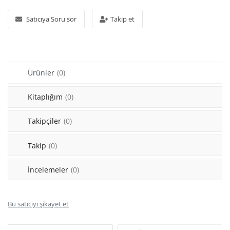
Araştırma - Tarih
Satıcıya Soru sor
Takip et
Bilim
Din Tasavvuf
Ürünler
(0)
Felsefe
Hobi Kitapları
Kitaplığım
(0)
Sanat - Tasarım
Takipçiler
(0)
Çizgi Roman
Takip
(0)
Mizah
İncelemeler
(0)
Mitoloji Efsane
Bu satıcıyı şikayet et
Diğer