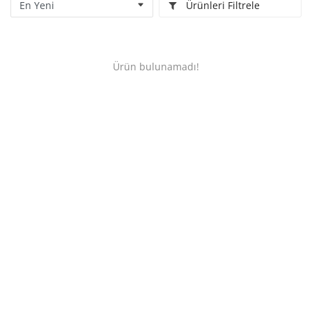
Ürünleri Filtrele
Kitaplığım
Destek Merkezi
Ürün bulunamadı!
Mağazalar
Blog
İletişim
TRY (₺)