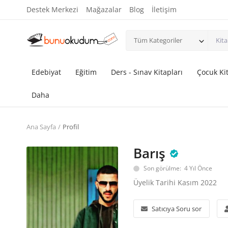
Destek Merkezi
Mağazalar
Blog
İletişim
Tüm Kategoriler
Edebiyat
Eğitim
Ders - Sınav Kitapları
Çocuk Kit
Daha
Ana Sayfa
Profil
Barış
Son görülme: 4 Yıl Önce
Üyelik Tarihi Kasım 2022
Satıcıya Soru sor