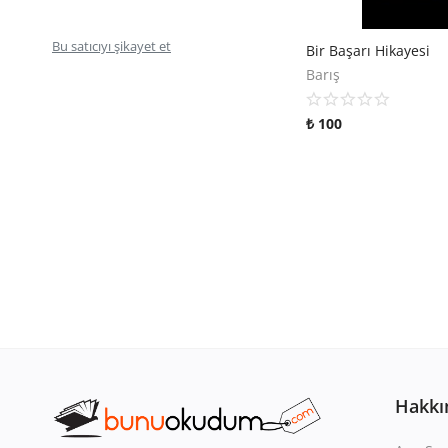
Bu satıcıyı şikayet et
Bir Başarı Hikayesi
Barış
₺
100
Hakkı