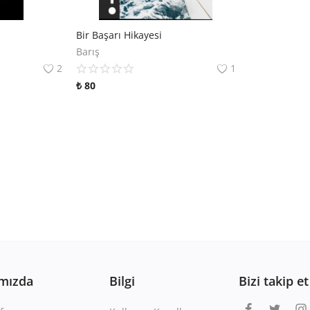
Bir Başarı Hikayesi
Barış
2
1
₺
80
mızda
Bilgi
Bizi takip et