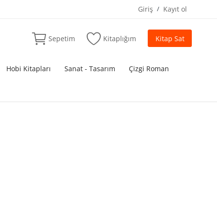
Giriş
/
Kayıt ol
Sepetim
Kitaplığım
Kitap Sat
Hobi Kitapları
Sanat - Tasarım
Çizgi Roman