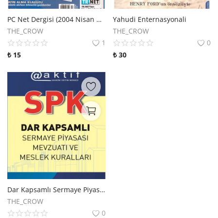
PC Net Dergisi (2004 Nisan 79. Sayı)
Yahudi Enternasyonali
THE_CROW
THE_CROW
1
0
₺
15
₺
30
Dar Kapsamlı Sermaye Piyasası Mevzuatı ve Meslek Kuralları Kitabı
THE_CROW
0