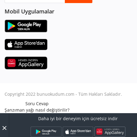
Mobil Uygulamalar
Copyright 2022 bunuokudum.com - Tüm Hakları Sakladır.
Soru Cevap
Şanzıman yağı nasıl değiştirilir?
Aile Hukuku
Daha iyi bir deneyim için ücretsiz indir
Avukat Nasıl Olunur?
×
Turbo arızası nasıl anlaşılır?