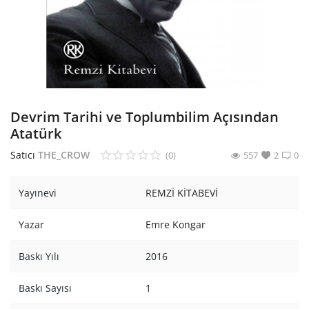
Araştırma - Tarih
Bilim
Din Tasavvuf
Felsefe
Devrim Tarihi ve Toplumbilim Açısından
Hobi Kitapları
Atatürk
Satıcı
THE_CROW
(0)
557
2
0
Sanat - Tasarım
Çizgi Roman
Yayınevi
REMZİ KİTABEVİ
Mizah
Yazar
Emre Kongar
Mitoloji Efsane
Baskı Yılı
2016
Diğer
Baskı Sayısı
1