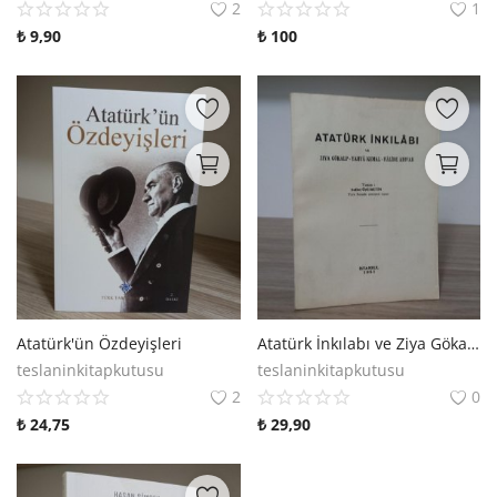
2
1
₺
9,90
₺
100
Atatürk'ün Özdeyişleri
Atatürk İnkılabı ve Ziya Gökalp - Yahyâ Kemal - Hâlide Adıvar
teslaninkitapkutusu
teslaninkitapkutusu
2
0
₺
24,75
₺
29,90