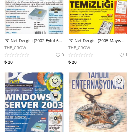
PC Net Dergisi (2002 Eylül 60. Sayı)
PC Net Dergisi (2005 Mayıs 92. Sayı)
THE_CROW
THE_CROW
0
1
₺
20
₺
20