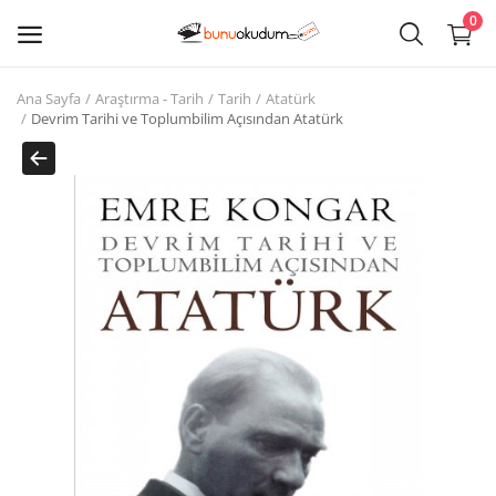
0
Ana Sayfa
Araştırma - Tarih
Tarih
Atatürk
Kitap
Devrim Tarihi ve Toplumbilim Açısından Atatürk
Sat
Giriş
Kayıt ol
Edebiyat
Eğitim
Ders - Sınav Kitapları
Çocuk Kitapları