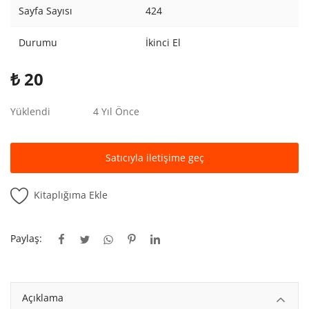
Kitaplığım
Sayfa Sayısı
424
Destek Merkezi
Durumu
İkinci El
Mağazalar
₺
20
Blog
Yüklendi
4 Yıl Önce
İletişim
Satıcıyla iletişime geç
TRY (₺)
Kitaplığıma Ekle
Paylaş:
Açıklama