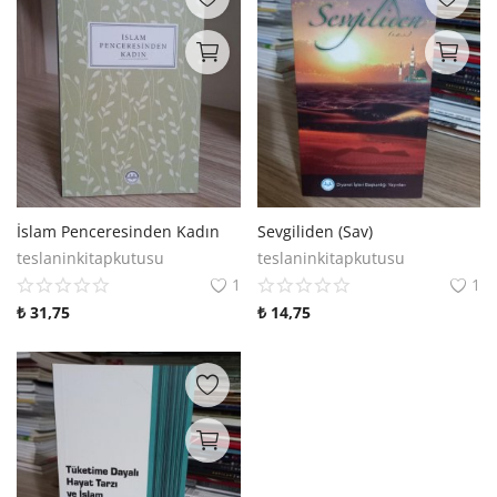
İslam Penceresinden Kadın
Sevgiliden (Sav)
teslaninkitapkutusu
teslaninkitapkutusu
1
1
₺
31,75
₺
14,75