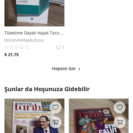
Tüketime Dayalı Hayat Tarzı ve İslam - İsmail Demirezen
teslaninkitapkutusu
1
₺
21,75
Hepsini Gör
Şunlar da Hoşunuza Gidebilir