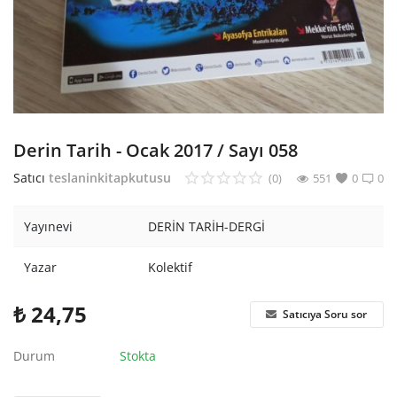
Araştırma - Tarih
Bilim
Din Tasavvuf
Felsefe
Derin Tarih - Ocak 2017 / Sayı 058
Hobi Kitapları
Satıcı
teslaninkitapkutusu
(0)
551
0
0
Sanat - Tasarım
Yayınevi
DERİN TARİH-DERGİ
Çizgi Roman
Yazar
Kolektif
Mizah
₺
24,75
Satıcıya Soru sor
Mitoloji Efsane
Durum
Stokta
Diğer