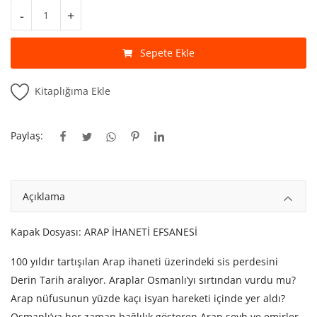
Kitaplığım
-
+
Destek Merkezi
Sepete Ekle
Mağazalar
Kitaplığıma Ekle
Blog
İletişim
Paylaş:
TRY (₺)
Açıklama
Kapak Dosyası: ARAP İHANETİ EFSANESİ
100 yıldır tartışılan Arap ihaneti üzerindeki sis perdesini
Derin Tarih aralıyor. Araplar Osmanlı’yı sırtından vurdu mu?
Arap nüfusunun yüzde kaçı isyan hareketi içinde yer aldı?
Osmanlı’ya her zaman bağlılık gösteren Arap şeyh ve emirler