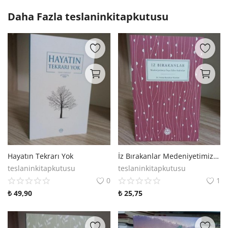
Daha Fazla
teslaninkitapkutusu
Hayatın Tekrarı Yok
İz Bırakanlar Medeniyetimizi İnşa Eden Kadınlar
teslaninkitapkutusu
teslaninkitapkutusu
0
1
₺
49,90
₺
25,75