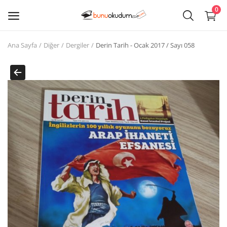
0
Ana Sayfa
Diğer
Dergiler
Derin Tarih - Ocak 2017 / Sayı 058
Kitap
Sat
Giriş
Kayıt ol
Edebiyat
Eğitim
Ders - Sınav Kitapları
Çocuk Kitapları