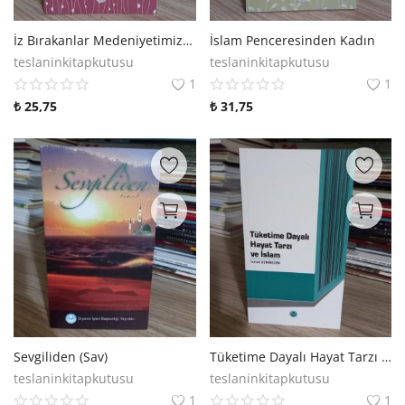
İz Bırakanlar Medeniyetimizi İnşa Eden Kadınlar
İslam Penceresinden Kadın
teslaninkitapkutusu
teslaninkitapkutusu
1
1
₺
25,75
₺
31,75
Sevgiliden (Sav)
Tüketime Dayalı Hayat Tarzı ve İslam - İsmail Demirezen
teslaninkitapkutusu
teslaninkitapkutusu
1
1