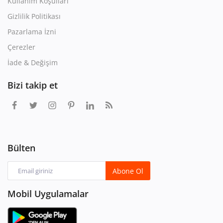
Kullanım Koşulları
Gizlilik Politikası
Pazarlama İzni
Çerezler
İade & Değişim
Bizi takip et
Bülten
Abone Ol
Mobil Uygulamalar