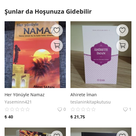
Şunlar da Hoşunuza Gidebilir
Her Yönüyle Namaz
Ahirete İman
Yaseminn421
teslaninkitapkutusu
0
1
₺
40
₺
21,75