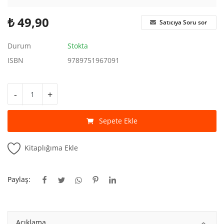
Kitaplığım
₺
49,90
Satıcıya Soru sor
Destek Merkezi
Durum
Stokta
Mağazalar
ISBN
9789751967091
Blog
-
+
İletişim
TRY (₺)
Sepete Ekle
Kitaplığıma Ekle
Paylaş:
Açıklama