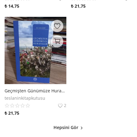
₺
14,75
₺
21,75
Geçmişten Günümüze Hurafeler
teslaninkitapkutusu
2
₺
21,75
Hepsini Gör