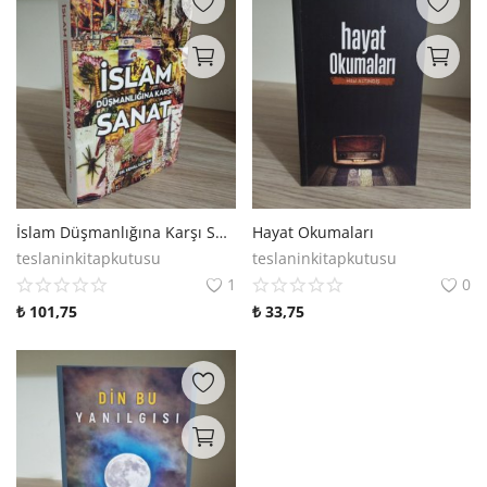
İslam Düşmanlığına Karşı Sanat / Dr. Kemal Sağlam
Hayat Okumaları
teslaninkitapkutusu
teslaninkitapkutusu
1
0
₺
101,75
₺
33,75