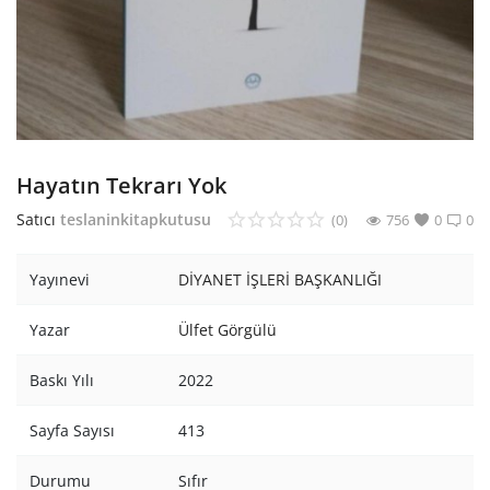
Araştırma - Tarih
Bilim
Din Tasavvuf
Felsefe
Hayatın Tekrarı Yok
Hobi Kitapları
Satıcı
teslaninkitapkutusu
(0)
756
0
0
Sanat - Tasarım
Yayınevi
DİYANET İŞLERİ BAŞKANLIĞI
Çizgi Roman
Yazar
Ülfet Görgülü
Mizah
Baskı Yılı
2022
Mitoloji Efsane
Sayfa Sayısı
413
Diğer
Durumu
Sıfır