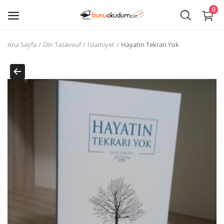
0
Ana Sayfa
Din Tasavvuf
İslamiyet
Hayatın Tekrarı Yok
Kitap
Sat
Giriş
Kayıt ol
Edebiyat
Eğitim
Ders - Sınav Kitapları
Çocuk Kitapları