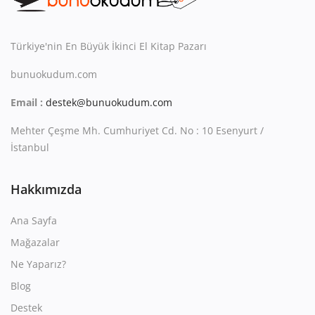
Kitaplığım
Destek Merkezi
Türkiye'nin En Büyük İkinci El Kitap Pazarı
Mağazalar
bunuokudum.com
Email :
destek@bunuokudum.com
Blog
Mehter Çeşme Mh. Cumhuriyet Cd. No : 10 Esenyurt /
İletişim
İstanbul
TRY (₺)
Hakkımızda
Ana Sayfa
Mağazalar
Ne Yaparız?
Blog
Destek