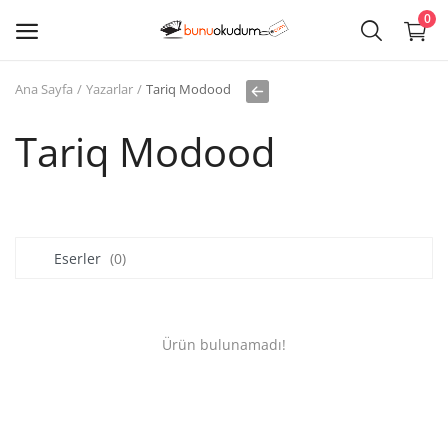
0
Ana Sayfa
Yazarlar
Tariq Modood
Kitap
Sat
Tariq Modood
Giriş
Kayıt ol
Eserler
(0)
Edebiyat
Eğitim
Ürün bulunamadı!
Ders - Sınav Kitapları
Çocuk Kitapları