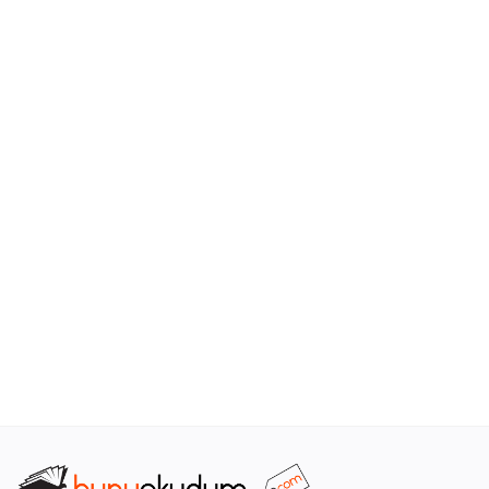
Araştırma - Tarih
Bilim
Din Tasavvuf
Felsefe
Hobi Kitapları
Sanat - Tasarım
Çizgi Roman
Mizah
Mitoloji Efsane
Diğer