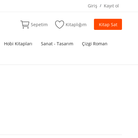
Giriş
/
Kayıt ol
Sepetim
Kitaplığım
Kitap Sat
Hobi Kitapları
Sanat - Tasarım
Çizgi Roman