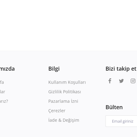
mızda
Bilgi
Bizi takip et
fa
Kullanım Koşulları
lar
Gizlilik Politikası
rız?
Pazarlama İzni
Bülten
Çerezler
İade & Değişim