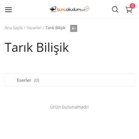
0
Ana Sayfa
Yazarlar
Tarık Bilişik
Kitap
Sat
Tarık Bilişik
Giriş
Kayıt ol
Eserler
(0)
Edebiyat
Eğitim
Ürün bulunamadı!
Ders - Sınav Kitapları
Çocuk Kitapları