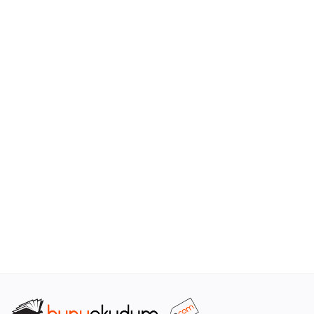
Araştırma - Tarih
Bilim
Din Tasavvuf
Felsefe
Hobi Kitapları
Sanat - Tasarım
Çizgi Roman
Mizah
Mitoloji Efsane
Diğer