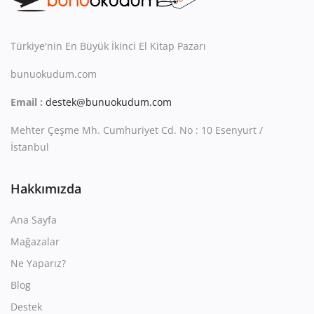
Kitaplığım
Destek Merkezi
Türkiye'nin En Büyük İkinci El Kitap Pazarı
Mağazalar
bunuokudum.com
Email :
destek@bunuokudum.com
Blog
Mehter Çeşme Mh. Cumhuriyet Cd. No : 10 Esenyurt /
İletişim
İstanbul
TRY (₺)
Hakkımızda
Ana Sayfa
Mağazalar
Ne Yaparız?
Blog
Destek