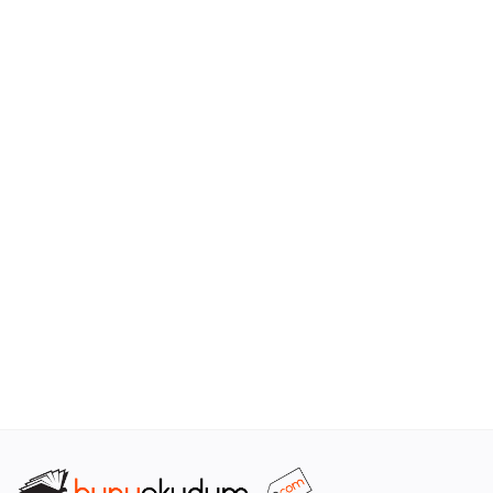
Araştırma - Tarih
Bilim
Din Tasavvuf
Felsefe
Hobi Kitapları
Sanat - Tasarım
Çizgi Roman
Mizah
Mitoloji Efsane
Diğer