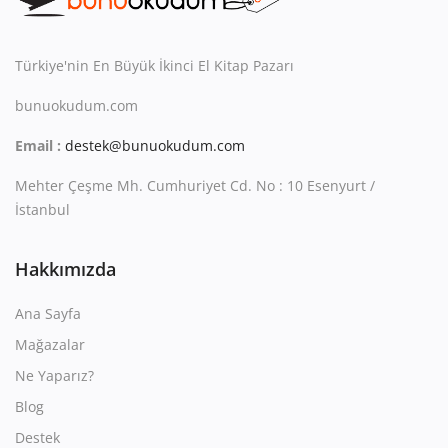
Kitaplığım
Destek Merkezi
Türkiye'nin En Büyük İkinci El Kitap Pazarı
Mağazalar
bunuokudum.com
Email :
destek@bunuokudum.com
Blog
Mehter Çeşme Mh. Cumhuriyet Cd. No : 10 Esenyurt /
İletişim
İstanbul
TRY (₺)
Hakkımızda
Ana Sayfa
Mağazalar
Ne Yaparız?
Blog
Destek