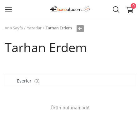
0
Ana Sayfa
Yazarlar
Tarhan Erdem
Kitap
Sat
Tarhan Erdem
Giriş
Kayıt ol
Eserler
(0)
Edebiyat
Eğitim
Ürün bulunamadı!
Ders - Sınav Kitapları
Çocuk Kitapları