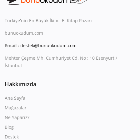
Kitaplığım
Destek Merkezi
Türkiye'nin En Büyük İkinci El Kitap Pazarı
Mağazalar
bunuokudum.com
Email :
destek@bunuokudum.com
Blog
Mehter Çeşme Mh. Cumhuriyet Cd. No : 10 Esenyurt /
İletişim
İstanbul
TRY (₺)
Hakkımızda
Ana Sayfa
Mağazalar
Ne Yaparız?
Blog
Destek