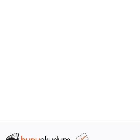
Araştırma - Tarih
Bilim
Din Tasavvuf
Felsefe
Hobi Kitapları
Sanat - Tasarım
Çizgi Roman
Mizah
Mitoloji Efsane
Diğer