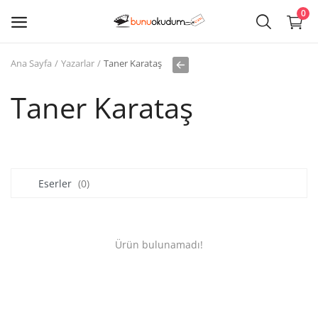
0
Ana Sayfa
Yazarlar
Taner Karataş
Kitap
Sat
Taner Karataş
Giriş
Kayıt ol
Eserler
(0)
Edebiyat
Eğitim
Ürün bulunamadı!
Ders - Sınav Kitapları
Çocuk Kitapları