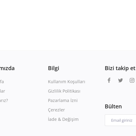
mızda
Bilgi
Bizi takip et
fa
Kullanım Koşulları
lar
Gizlilik Politikası
rız?
Pazarlama İzni
Bülten
Çerezler
İade & Değişim