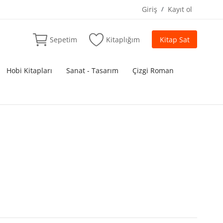
Giriş
/
Kayıt ol
Sepetim
Kitaplığım
Kitap Sat
Hobi Kitapları
Sanat - Tasarım
Çizgi Roman