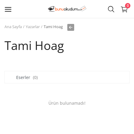
0
Ana Sayfa
Yazarlar
Tami Hoag
Kitap
Sat
Tami Hoag
Giriş
Kayıt ol
Eserler
(0)
Edebiyat
Eğitim
Ürün bulunamadı!
Ders - Sınav Kitapları
Çocuk Kitapları