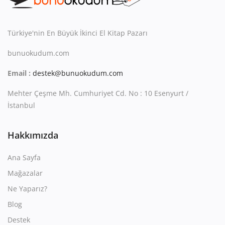
Kitaplığım
Destek Merkezi
Türkiye'nin En Büyük İkinci El Kitap Pazarı
Mağazalar
bunuokudum.com
Email :
destek@bunuokudum.com
Blog
Mehter Çeşme Mh. Cumhuriyet Cd. No : 10 Esenyurt /
İletişim
İstanbul
TRY (₺)
Hakkımızda
Ana Sayfa
Mağazalar
Ne Yaparız?
Blog
Destek