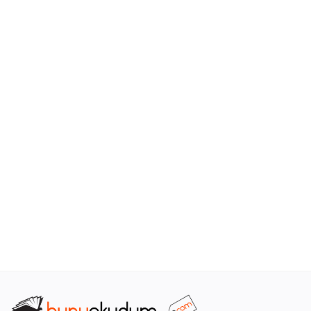
Araştırma - Tarih
Bilim
Din Tasavvuf
Felsefe
Hobi Kitapları
Sanat - Tasarım
Çizgi Roman
Mizah
Mitoloji Efsane
Diğer