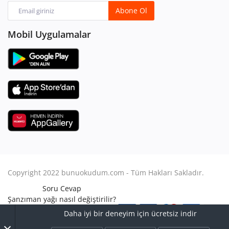
Abone Ol
Mobil Uygulamalar
Copyright 2022 bunuokudum.com - Tüm Hakları Sakladır.
Soru Cevap
Şanzıman yağı nasıl değiştirilir?
Aile Hukuku
Daha iyi bir deneyim için ücretsiz indir
Avukat Nasıl Olunur?
×