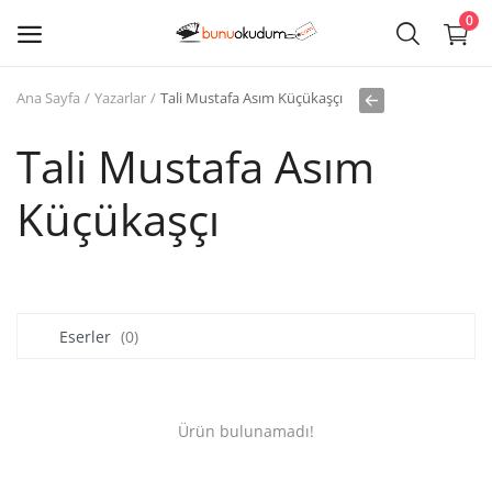
0
Ana Sayfa
Yazarlar
Tali Mustafa Asım Küçükaşçı
Kitap
Sat
Tali Mustafa Asım
Küçükaşçı
Giriş
Kayıt ol
Edebiyat
Eserler
(0)
Eğitim
Ders - Sınav Kitapları
Ürün bulunamadı!
Çocuk Kitapları