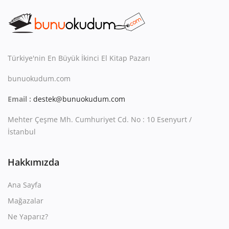
Kitaplığım
Destek Merkezi
Mağazalar
Türkiye'nin En Büyük İkinci El Kitap Pazarı
Blog
bunuokudum.com
İletişim
Email :
destek@bunuokudum.com
Mehter Çeşme Mh. Cumhuriyet Cd. No : 10 Esenyurt /
TRY (₺)
İstanbul
Hakkımızda
Ana Sayfa
Mağazalar
Ne Yaparız?