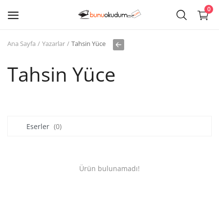
0
Ana Sayfa
Yazarlar
Tahsin Yüce
Kitap
Sat
Tahsin Yüce
Giriş
Kayıt ol
Eserler
(0)
Edebiyat
Eğitim
Ürün bulunamadı!
Ders - Sınav Kitapları
Çocuk Kitapları