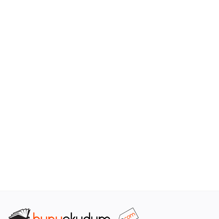
Araştırma - Tarih
Bilim
Din Tasavvuf
Felsefe
Hobi Kitapları
Sanat - Tasarım
Çizgi Roman
Mizah
Mitoloji Efsane
Diğer