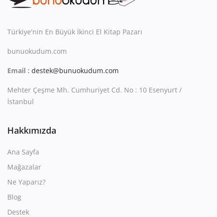
Kitaplığım
Destek Merkezi
Türkiye'nin En Büyük İkinci El Kitap Pazarı
Mağazalar
bunuokudum.com
Email :
destek@bunuokudum.com
Blog
Mehter Çeşme Mh. Cumhuriyet Cd. No : 10 Esenyurt /
İletişim
İstanbul
TRY (₺)
Hakkımızda
Ana Sayfa
Mağazalar
Ne Yaparız?
Blog
Destek