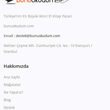
Kitaplığım
Destek Merkezi
Türkiye'nin En Büyük İkinci El Kitap Pazarı
Mağazalar
bunuokudum.com
Email :
destek@bunuokudum.com
Blog
Mehter Çeşme Mh. Cumhuriyet Cd. No : 10 Esenyurt /
İletişim
İstanbul
TRY (₺)
Hakkımızda
Ana Sayfa
Mağazalar
Ne Yaparız?
Blog
Destek