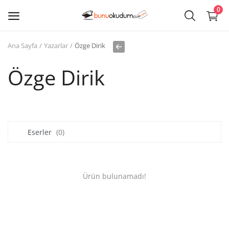
0
Ana Sayfa
Yazarlar
Özge Dirik
Kitap
Sat
Özge Dirik
Giriş
Kayıt ol
Eserler
(0)
Edebiyat
Eğitim
Ürün bulunamadı!
Ders - Sınav Kitapları
Çocuk Kitapları