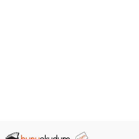
Araştırma - Tarih
Bilim
Din Tasavvuf
Felsefe
Hobi Kitapları
Sanat - Tasarım
Çizgi Roman
Mizah
Mitoloji Efsane
Diğer