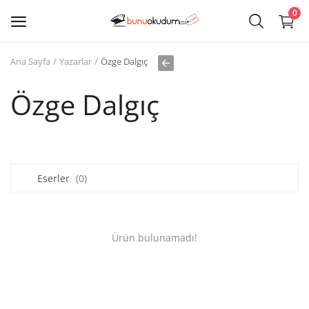
0
Ana Sayfa
Yazarlar
Özge Dalgıç
Kitap
Sat
Özge Dalgıç
Giriş
Kayıt ol
Eserler
(0)
Edebiyat
Eğitim
Ürün bulunamadı!
Ders - Sınav Kitapları
Çocuk Kitapları