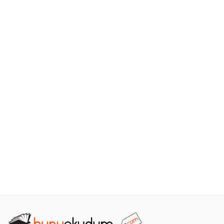
Araştırma - Tarih
Bilim
Din Tasavvuf
Felsefe
Hobi Kitapları
Sanat - Tasarım
Çizgi Roman
Mizah
Mitoloji Efsane
Diğer