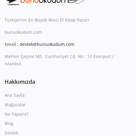
Kitaplığım
Destek Merkezi
Türkiye'nin En Büyük İkinci El Kitap Pazarı
Mağazalar
bunuokudum.com
Email :
destek@bunuokudum.com
Blog
Mehter Çeşme Mh. Cumhuriyet Cd. No : 10 Esenyurt /
İletişim
İstanbul
TRY (₺)
Hakkımızda
Ana Sayfa
Mağazalar
Ne Yaparız?
Blog
Destek