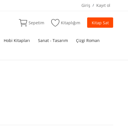
Giriş
/
Kayıt ol
Sepetim
Kitaplığım
Kitap Sat
Hobi Kitapları
Sanat - Tasarım
Çizgi Roman