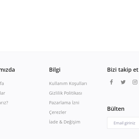
mızda
Bilgi
Bizi takip et
fa
Kullanım Koşulları
lar
Gizlilik Politikası
rız?
Pazarlama İzni
Bülten
Çerezler
İade & Değişim