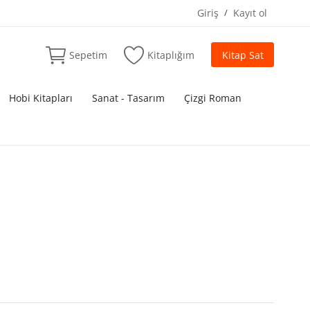
Giriş
/
Kayıt ol
Sepetim
Kitaplığım
Kitap Sat
Hobi Kitapları
Sanat - Tasarım
Çizgi Roman