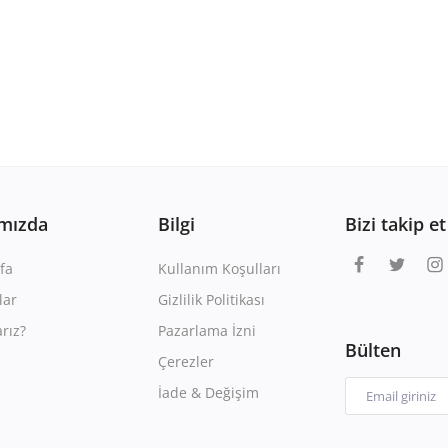
mızda
Bilgi
Bizi takip et
fa
Kullanım Koşulları
lar
Gizlilik Politikası
rız?
Pazarlama İzni
Bülten
Çerezler
İade & Değişim