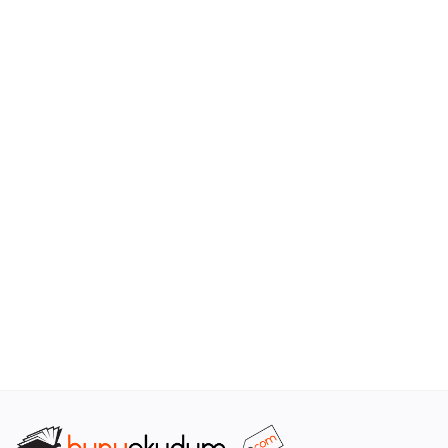
Araştırma - Tarih
Bilim
Din Tasavvuf
Felsefe
Hobi Kitapları
Sanat - Tasarım
Çizgi Roman
Mizah
Mitoloji Efsane
Diğer