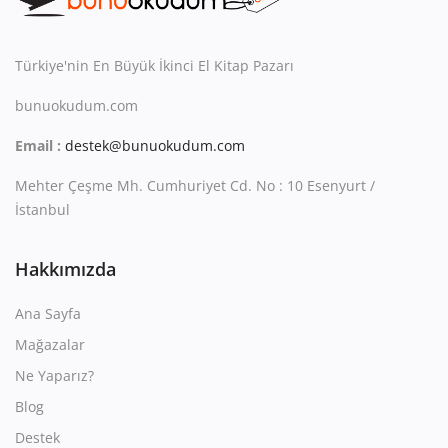
Kitaplığım
Destek Merkezi
Türkiye'nin En Büyük İkinci El Kitap Pazarı
Mağazalar
bunuokudum.com
Email :
destek@bunuokudum.com
Blog
Mehter Çeşme Mh. Cumhuriyet Cd. No : 10 Esenyurt /
İletişim
İstanbul
TRY (₺)
Hakkımızda
Ana Sayfa
Mağazalar
Ne Yaparız?
Blog
Destek