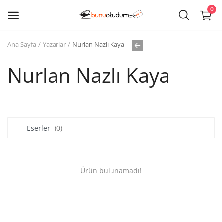
0
Ana Sayfa
Yazarlar
Nurlan Nazlı Kaya
Kitap
Sat
Nurlan Nazlı Kaya
Giriş
Kayıt ol
Eserler
(0)
Edebiyat
Eğitim
Ürün bulunamadı!
Ders - Sınav Kitapları
Çocuk Kitapları