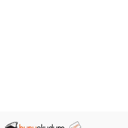
Araştırma - Tarih
Bilim
Din Tasavvuf
Felsefe
Hobi Kitapları
Sanat - Tasarım
Çizgi Roman
Mizah
Mitoloji Efsane
Diğer