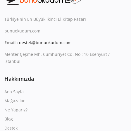
Kitaplığım
Destek Merkezi
Türkiye'nin En Büyük İkinci El Kitap Pazarı
Mağazalar
bunuokudum.com
Email :
destek@bunuokudum.com
Blog
Mehter Çeşme Mh. Cumhuriyet Cd. No : 10 Esenyurt /
İletişim
İstanbul
TRY (₺)
Hakkımızda
Ana Sayfa
Mağazalar
Ne Yaparız?
Blog
Destek