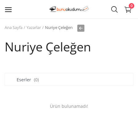
0
Ana Sayfa
Yazarlar
Nuriye Çeleğen
Kitap
Sat
Nuriye Çeleğen
Giriş
Kayıt ol
Eserler
(0)
Edebiyat
Eğitim
Ürün bulunamadı!
Ders - Sınav Kitapları
Çocuk Kitapları