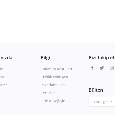
mızda
Bilgi
Bizi takip et
fa
Kullanım Koşulları
lar
Gizlilik Politikası
rız?
Pazarlama İzni
Bülten
Çerezler
İade & Değişim