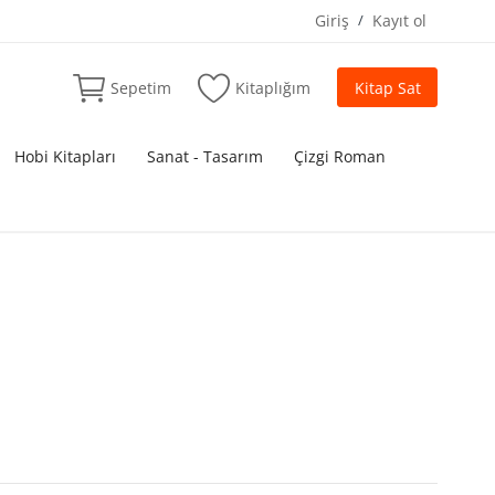
Giriş
/
Kayıt ol
Sepetim
Kitaplığım
Kitap Sat
Hobi Kitapları
Sanat - Tasarım
Çizgi Roman