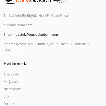
Kitaplığım
Destek Merkezi
Türkiye'nin En Büyük İkinci El Kitap Pazarı
Mağazalar
bunuokudum.com
Email :
destek@bunuokudum.com
Blog
Mehter Çeşme Mh. Cumhuriyet Cd. No : 10 Esenyurt /
İletişim
İstanbul
TRY (₺)
Hakkımızda
Ana Sayfa
Mağazalar
Ne Yaparız?
Blog
Destek