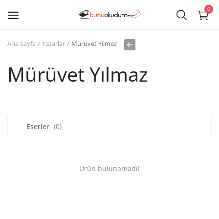
0
Ana Sayfa
Yazarlar
Mürüvet Yılmaz
Kitap
Sat
Mürüvet Yılmaz
Giriş
Kayıt ol
Eserler
(0)
Edebiyat
Eğitim
Ürün bulunamadı!
Ders - Sınav Kitapları
Çocuk Kitapları