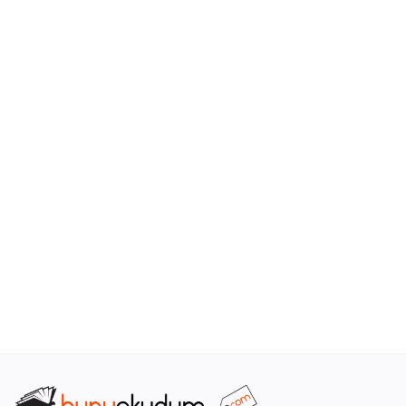
Araştırma - Tarih
Bilim
Din Tasavvuf
Felsefe
Hobi Kitapları
Sanat - Tasarım
Çizgi Roman
Mizah
Mitoloji Efsane
Diğer