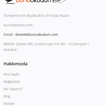
Kitaplığım
Destek Merkezi
Türkiye'nin En Büyük İkinci El Kitap Pazarı
Mağazalar
bunuokudum.com
Email :
destek@bunuokudum.com
Blog
Mehter Çeşme Mh. Cumhuriyet Cd. No : 10 Esenyurt /
İletişim
İstanbul
TRY (₺)
Hakkımızda
Ana Sayfa
Mağazalar
Ne Yaparız?
Blog
Destek