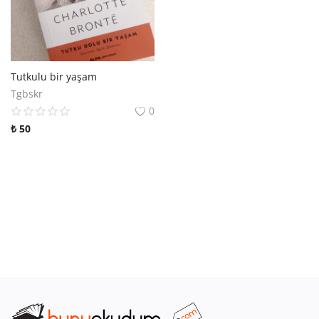
Araştırma - Tarih
Bilim
Din Tasavvuf
Tutkulu bir yaşam
Tgbskr
Felsefe
0
₺
50
Hobi Kitapları
Sanat - Tasarım
Çizgi Roman
Mizah
Mitoloji Efsane
Diğer