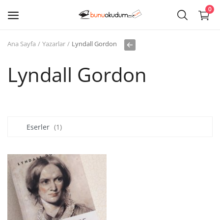
0
Ana Sayfa
Yazarlar
Lyndall Gordon
Kitap
Sat
Lyndall Gordon
Giriş
Kayıt ol
Eserler
(1)
Edebiyat
Eğitim
Ders - Sınav Kitapları
Çocuk Kitapları