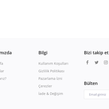
mızda
Bilgi
Bizi takip et
fa
Kullanım Koşulları
lar
Gizlilik Politikası
rız?
Pazarlama İzni
Bülten
Çerezler
İade & Değişim