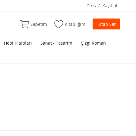
Giriş
/
Kayıt ol
Sepetim
Kitaplığım
Kitap Sat
Hobi Kitapları
Sanat - Tasarım
Çizgi Roman