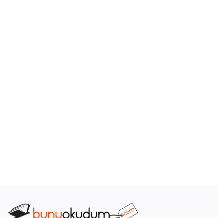
Araştırma - Tarih
Bilim
Din Tasavvuf
Felsefe
Hobi Kitapları
Sanat - Tasarım
Çizgi Roman
Mizah
Mitoloji Efsane
Diğer