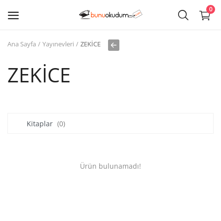
0
Ana Sayfa
Yayınevleri
ZEKİCE
Kitap
Sat
ZEKİCE
Giriş
Kayıt ol
Kitaplar
(0)
Edebiyat
Eğitim
Ürün bulunamadı!
Ders - Sınav Kitapları
Çocuk Kitapları