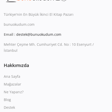
Kitaplığım
Destek Merkezi
Türkiye'nin En Büyük İkinci El Kitap Pazarı
bunuokudum.com
Mağazalar
Email :
destek@bunuokudum.com
Blog
Mehter Çeşme Mh. Cumhuriyet Cd. No : 10 Esenyurt /
İletişim
İstanbul
TRY (₺)
Hakkımızda
Ana Sayfa
Mağazalar
Ne Yaparız?
Blog
Destek