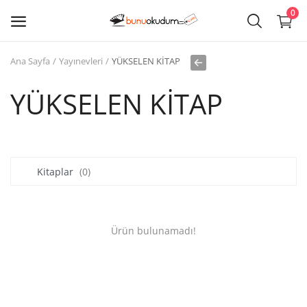
0
Ana Sayfa
Yayınevleri
YÜKSELEN KİTAP
Kitap
Sat
YÜKSELEN KİTAP
Giriş
Kayıt ol
Kitaplar
(0)
Edebiyat
Eğitim
Ürün bulunamadı!
Ders - Sınav Kitapları
Çocuk Kitapları