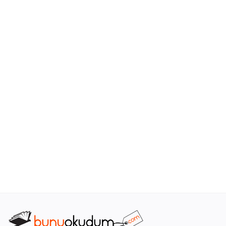
Araştırma - Tarih
Bilim
Din Tasavvuf
Felsefe
Hobi Kitapları
Sanat - Tasarım
Çizgi Roman
Mizah
Mitoloji Efsane
Diğer