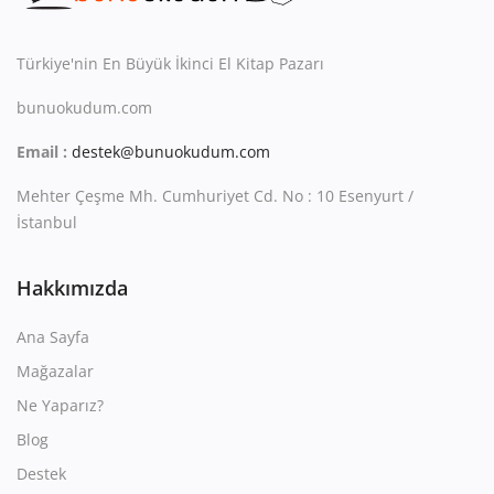
Kitaplığım
Destek Merkezi
Türkiye'nin En Büyük İkinci El Kitap Pazarı
bunuokudum.com
Mağazalar
Email :
destek@bunuokudum.com
Blog
Mehter Çeşme Mh. Cumhuriyet Cd. No : 10 Esenyurt /
İletişim
İstanbul
TRY (₺)
Hakkımızda
Ana Sayfa
Mağazalar
Ne Yaparız?
Blog
Destek