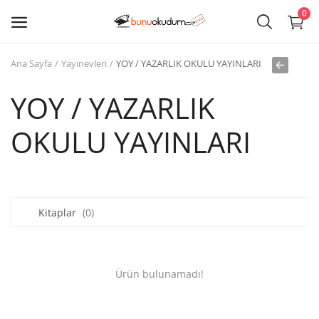
0
Ana Sayfa
Yayınevleri
YOY / YAZARLIK OKULU YAYINLARI
Kitap
Sat
YOY / YAZARLIK
OKULU YAYINLARI
Giriş
Kayıt ol
Edebiyat
Kitaplar
(0)
Eğitim
Ders - Sınav Kitapları
Ürün bulunamadı!
Çocuk Kitapları