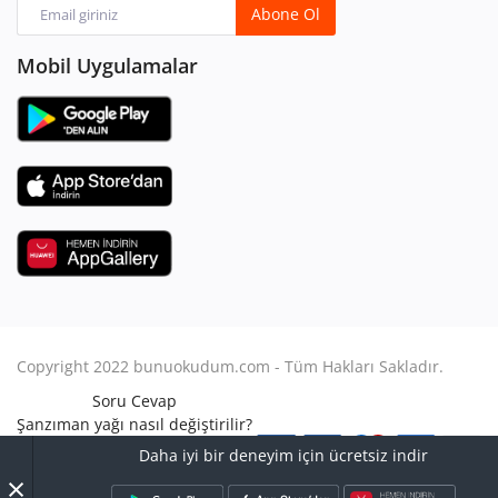
Abone Ol
Mobil Uygulamalar
Copyright 2022 bunuokudum.com - Tüm Hakları Sakladır.
Soru Cevap
Şanzıman yağı nasıl değiştirilir?
Aile Hukuku
Daha iyi bir deneyim için ücretsiz indir
Avukat Nasıl Olunur?
×
Turbo arızası nasıl anlaşılır?