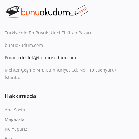
Kitaplığım
Destek Merkezi
Mağazalar
Türkiye'nin En Büyük İkinci El Kitap Pazarı
bunuokudum.com
Blog
Email :
destek@bunuokudum.com
İletişim
Mehter Çeşme Mh. Cumhuriyet Cd. No : 10 Esenyurt /
TRY (₺)
İstanbul
Hakkımızda
Ana Sayfa
Mağazalar
Ne Yaparız?
Blog