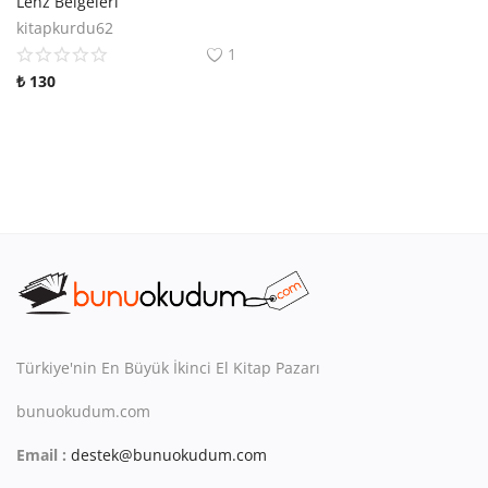
Lenz Belgeleri
Kitaplığım
kitapkurdu62
1
Destek Merkezi
₺
130
Mağazalar
Blog
İletişim
TRY (₺)
Türkiye'nin En Büyük İkinci El Kitap Pazarı
bunuokudum.com
Email :
destek@bunuokudum.com