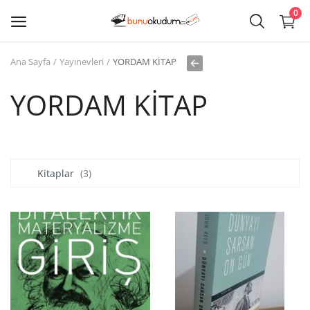
0
Ana Sayfa
Yayınevleri
YORDAM KİTAP
Kitap
Sat
YORDAM KİTAP
Giriş
Kayıt ol
Kitaplar
(3)
Edebiyat
Eğitim
Ders - Sınav Kitapları
Çocuk Kitapları